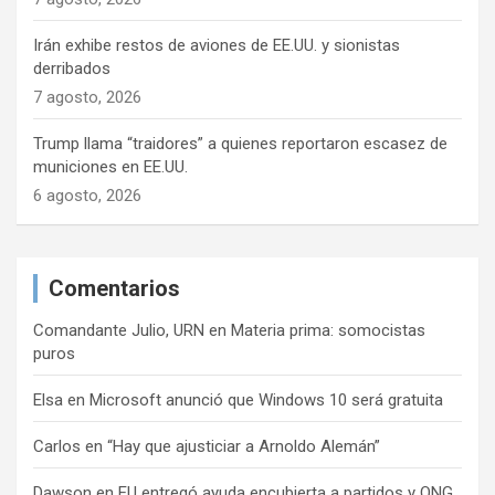
d
Irán exhibe restos de aviones de EE.UU. y sionistas
a
derribados
s
7 agosto, 2026
Trump llama “traidores” a quienes reportaron escasez de
municiones en EE.UU.
6 agosto, 2026
Comentarios
Comandante Julio, URN
en
Materia prima: somocistas
puros
Elsa
en
Microsoft anunció que Windows 10 será gratuita
Carlos
en
“Hay que ajusticiar a Arnoldo Alemán”
Dawson
en
EU entregó ayuda encubierta a partidos y ONG