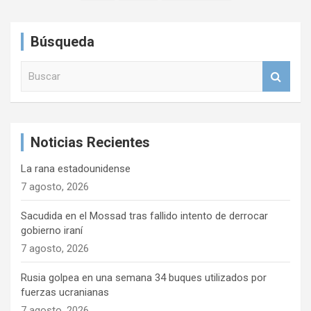
e
g
Búsqueda
a
B
c
u
s
i
c
ó
a
Noticias Recientes
r
n
La rana estadounidense
d
7 agosto, 2026
e
e
Sacudida en el Mossad tras fallido intento de derrocar
gobierno iraní
n
7 agosto, 2026
t
Rusia golpea en una semana 34 buques utilizados por
r
fuerzas ucranianas
a
7 agosto, 2026