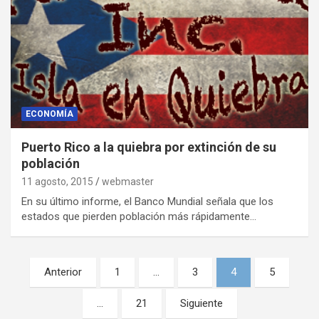
ECONOMÍA
Puerto Rico a la quiebra por extinción de su
población
11 agosto, 2015
webmaster
En su último informe, el Banco Mundial señala que los
estados que pierden población más rápidamente…
N
Anterior
1
…
3
4
5
a
…
21
Siguiente
v