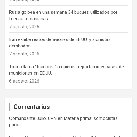
n
Rusia golpea en una semana 34 buques utilizados por
t
fuerzas ucranianas
7 agosto, 2026
r
a
Irán exhibe restos de aviones de EE.UU. y sionistas
derribados
d
7 agosto, 2026
a
s
Trump llama “traidores” a quienes reportaron escasez de
municiones en EE.UU.
6 agosto, 2026
Comentarios
Comandante Julio, URN
en
Materia prima: somocistas
puros