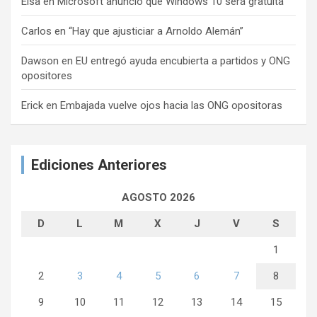
Elsa
en
Microsoft anunció que Windows 10 será gratuita
Carlos
en
“Hay que ajusticiar a Arnoldo Alemán”
Dawson
en
EU entregó ayuda encubierta a partidos y ONG
opositores
Erick
en
Embajada vuelve ojos hacia las ONG opositoras
Ediciones Anteriores
AGOSTO 2026
D
L
M
X
J
V
S
1
2
3
4
5
6
7
8
9
10
11
12
13
14
15