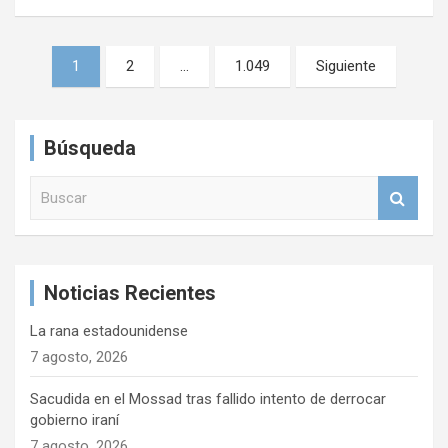
N
1
2
…
1.049
Siguiente
a
v
Búsqueda
e
g
B
u
a
s
c
c
a
i
Noticias Recientes
r
ó
La rana estadounidense
n
7 agosto, 2026
d
Sacudida en el Mossad tras fallido intento de derrocar
e
gobierno iraní
e
7 agosto, 2026