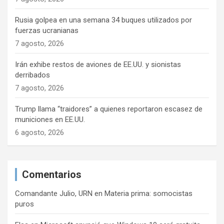
n
Rusia golpea en una semana 34 buques utilizados por
t
fuerzas ucranianas
7 agosto, 2026
r
a
Irán exhibe restos de aviones de EE.UU. y sionistas
derribados
d
7 agosto, 2026
a
s
Trump llama “traidores” a quienes reportaron escasez de
municiones en EE.UU.
6 agosto, 2026
Comentarios
Comandante Julio, URN
en
Materia prima: somocistas
puros