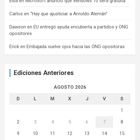
Elsa
en
Microsoft anunció que Windows 10 será gratuita
Carlos
en
“Hay que ajusticiar a Arnoldo Alemán”
Dawson
en
EU entregó ayuda encubierta a partidos y ONG
opositores
Erick
en
Embajada vuelve ojos hacia las ONG opositoras
Ediciones Anteriores
AGOSTO 2026
D
L
M
X
J
V
S
1
2
3
4
5
6
7
8
9
10
11
12
13
14
15