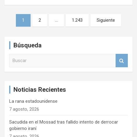
N
1
2
…
1.243
Siguiente
a
v
Búsqueda
e
g
B
u
a
s
c
c
a
i
Noticias Recientes
r
ó
La rana estadounidense
n
7 agosto, 2026
d
Sacudida en el Mossad tras fallido intento de derrocar
e
gobierno iraní
e
7 agosto, 2026