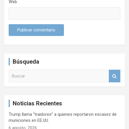
Web
Búsqueda
B
u
s
c
a
Noticias Recientes
r
Trump llama “traidores” a quienes reportaron escasez de
municiones en EE.UU.
6 agosto, 2026