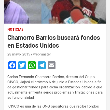
NOTICIAS
Chamorro Barrios buscará fondos
en Estados Unidos
28 mayo, 2015
webmaster
F
T
W
T
E
a
wi
h
el
m
Carlos Fernando Chamorro Barrios, director del Grupo
ce
tt
at
e
ail
CINCO, viajará el próximo 6 de junio a Estados Unidos a fin
b
er
s
gr
de gestionar fondos para dicha organización, debido a que
actualmente enfrenta serios problemas y limitaciones para
o
A
a
su funcionalidad.
o
p
m
CINCO es una de las ONG opositoras que recibe fondos