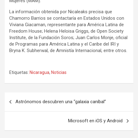
Mujeres (MAM).
La información obtenida por Nicaleaks precisa que
Chamorro Barrios se contactaría en Estados Unidos con
Viviana Giacaman, representante para América Latina de
Freedom House; Helena Heloisa Griggs, de Open Society
Institute, de la Fundación Soros; Juan Carlos Monje, oficial
de Programas para América Latina y el Caribe del IRI y
Bryna K. Subherwal, de Amnistía Internacional, entre otros.
Etiquetas:
Nicaragua
,
Noticias
N
Astrónomos descubren una “galaxia caníbal”
a
v
Microsoft en iOS y Android
e
g