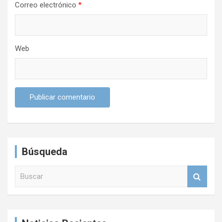
Correo electrónico
*
s
Web
Búsqueda
B
u
s
c
a