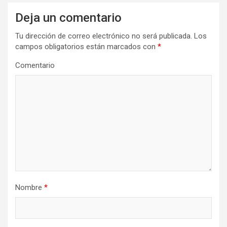
a
Deja un comentario
c
Tu dirección de correo electrónico no será publicada.
Los
i
campos obligatorios están marcados con
*
ó
Comentario
n
d
e
e
n
t
r
Nombre
*
a
d
a