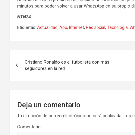
minutos para poder volver a usar WhatsApp en su propio di
NTN24
Etiquetas:
Actualidad
,
App
,
Internet
,
Red social
,
Tecnología
,
Wh
N
Cristiano Ronaldo es el futbolista con más
a
seguidores en la red
v
e
g
Deja un comentario
a
Tu dirección de correo electrónico no será publicada.
Los c
Comentario
c