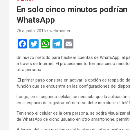
En solo cinco minutos podrían
WhatsApp
26 agosto, 2015
webmaster
F
T
W
T
E
a
wi
h
el
m
Un nuevo método para hackear cuentas de WhatsApp, al par
ce
tt
at
e
ail
a través de Internet. El procedimiento tomaría cinco minuto
b
er
s
gr
otra persona.
o
A
a
El primer paso consiste en activar la opción de respaldo d
función que se encuentra en las configuraciones del disposi
o
p
m
Luego, en el segundo celular, se necesita que la aplicación 
k
p
en el espacio de registrar número se debe introducir el telé
Teniendo el celular de la otra persona, se podrá visualizar e
de WhatsApp de dicho usuario en otro smartphone, permitie
Además del claro problema del hackeo de información perso