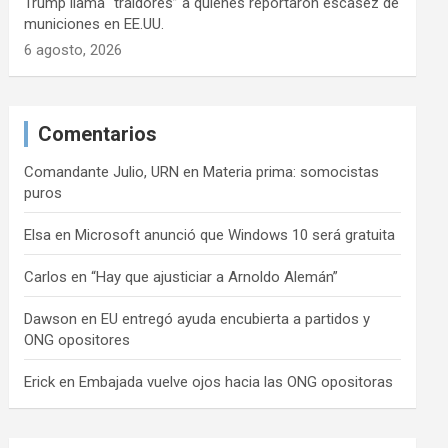
Trump llama “traidores” a quienes reportaron escasez de
municiones en EE.UU.
6 agosto, 2026
Comentarios
Comandante Julio, URN
en
Materia prima: somocistas
puros
Elsa
en
Microsoft anunció que Windows 10 será gratuita
Carlos
en
“Hay que ajusticiar a Arnoldo Alemán”
Dawson
en
EU entregó ayuda encubierta a partidos y
ONG opositores
Erick
en
Embajada vuelve ojos hacia las ONG opositoras