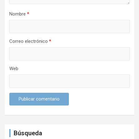
r
a
Nombre
*
d
a
s
Correo electrónico
*
Web
Búsqueda