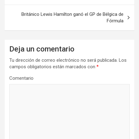
a
v
Británico Lewis Hamilton ganó el GP de Bélgica de
e
Fórmula
g
a
Deja un comentario
c
i
Tu dirección de correo electrónico no será publicada.
Los
campos obligatorios están marcados con
*
ó
n
Comentario
d
e
e
n
t