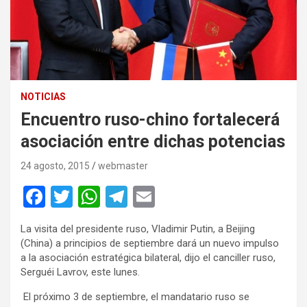
NOTICIAS
Encuentro ruso-chino fortalecerá
asociación entre dichas potencias
24 agosto, 2015
webmaster
F
T
W
T
E
a
wi
h
el
m
La visita del presidente ruso, Vladimir Putin, a Beijing
ce
tt
at
e
ail
(China) a principios de septiembre dará un nuevo impulso
b
er
s
gr
a la asociación estratégica bilateral, dijo el canciller ruso,
Serguéi Lavrov, este lunes.
o
A
a
El próximo 3 de septiembre, el mandatario ruso se
o
p
m