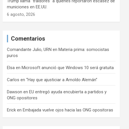
Trump llama “traidores” a quienes reportaron escasez de
municiones en EE.UU.
6 agosto, 2026
Comentarios
Comandante Julio, URN
en
Materia prima: somocistas
puros
Elsa
en
Microsoft anunció que Windows 10 será gratuita
Carlos
en
“Hay que ajusticiar a Arnoldo Alemán”
Dawson
en
EU entregó ayuda encubierta a partidos y
ONG opositores
Erick
en
Embajada vuelve ojos hacia las ONG opositoras