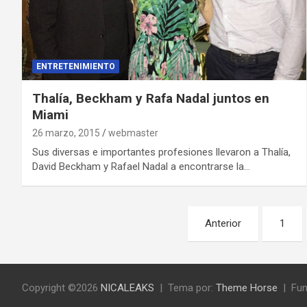
ENTRETENIMIENTO
Thalía, Beckham y Rafa Nadal juntos en
Miami
26 marzo, 2015
webmaster
Sus diversas e importantes profesiones llevaron a Thalía,
David Beckham y Rafael Nadal a encontrarse la…
N
Anterior
1
a
v
Copyright ©2026
NICALEAKS
Tema por:
Theme Horse
Fun
e