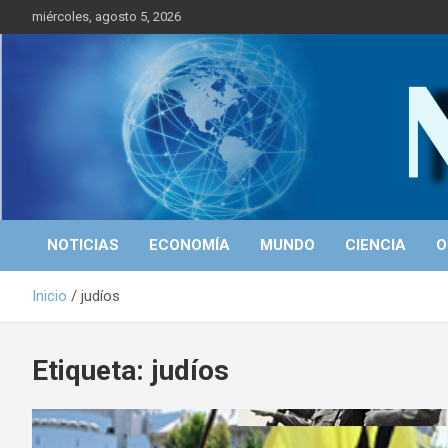
S
miércoles, agosto 5, 2026
a
l
t
a
r
Portal de Noticias
NICALEAKS
a
l
c
o
n
t
NOTICIAS
ECONOMÍA
MUNDO
CIENCIA
O
e
n
Inicio
judíos
i
d
o
Etiqueta: judíos