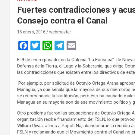
Fuertes contradicciones y acus
Consejo contra el Canal
15 enero, 2016
webmaster
F
T
W
T
E
a
wi
h
el
m
El 9 de enero pasado, en la Colonia “La Fonseca” de Nueva 
ce
tt
at
e
ail
Defensa de la Tierra, el Lago y la Soberanía, que dirige Oc
b
er
s
gr
las contradicciones que existen entre los directivos de es
o
A
a
Por ejemplo, por solicitud de Octavio Ortega Arana aprobar
Managua, ya que señala que la mayoría de sus miembros n
o
p
m
se recomendaría la sustitución; pero eso ha causado malesta
k
p
Managua en su mayoría son de ese movimiento político y go
Otro problema fueron las acusaciones de Octavio Ortega A
organización recibe financiamiento del FSLN, lo que provo
William Rivas, afines a Popolt Na, abandonaran la reunión 
FSLN y reclamando que el Movimiento contra el Canal no e