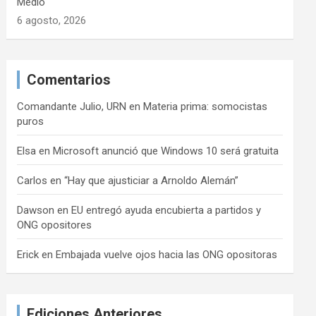
Medio
6 agosto, 2026
Comentarios
Comandante Julio, URN
en
Materia prima: somocistas
puros
Elsa
en
Microsoft anunció que Windows 10 será gratuita
Carlos
en
“Hay que ajusticiar a Arnoldo Alemán”
Dawson
en
EU entregó ayuda encubierta a partidos y
ONG opositores
Erick
en
Embajada vuelve ojos hacia las ONG opositoras
Ediciones Anteriores