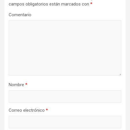
i
campos obligatorios están marcados con
*
ó
Comentario
n
d
e
e
n
t
r
Nombre
*
a
d
a
Correo electrónico
*
s