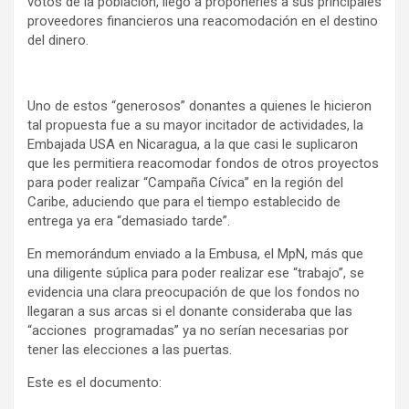
votos de la población, llegó a proponerles a sus principales
o
p
m
proveedores financieros una reacomodación en el destino
del dinero.
k
p
Uno de estos “generosos” donantes a quienes le hicieron
tal propuesta fue a su mayor incitador de actividades, la
Embajada USA en Nicaragua, a la que casi le suplicaron
que les permitiera reacomodar fondos de otros proyectos
para poder realizar “Campaña Cívica” en la región del
Caribe, aduciendo que para el tiempo establecido de
entrega ya era “demasiado tarde”.
En memorándum enviado a la Embusa, el MpN, más que
una diligente súplica para poder realizar ese “trabajo”, se
evidencia una clara preocupación de que los fondos no
llegaran a sus arcas si el donante consideraba que las
“acciones programadas” ya no serían necesarias por
tener las elecciones a las puertas.
Este es el documento: