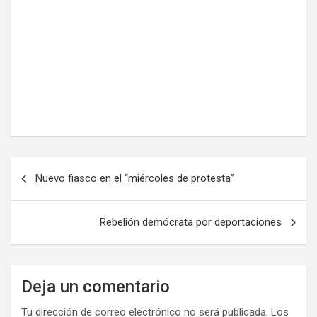
N
Nuevo fiasco en el “miércoles de protesta”
a
v
Rebelión demócrata por deportaciones
e
g
a
Deja un comentario
c
Tu dirección de correo electrónico no será publicada.
Los