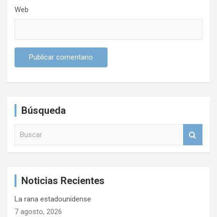
Web
Búsqueda
B
u
s
c
a
Noticias Recientes
r
La rana estadounidense
7 agosto, 2026