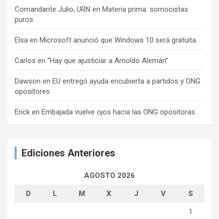
Comandante Julio, URN
en
Materia prima: somocistas
puros
Elsa
en
Microsoft anunció que Windows 10 será gratuita
Carlos
en
“Hay que ajusticiar a Arnoldo Alemán”
Dawson
en
EU entregó ayuda encubierta a partidos y ONG
opositores
Erick
en
Embajada vuelve ojos hacia las ONG opositoras
Ediciones Anteriores
AGOSTO 2026
D
L
M
X
J
V
S
1