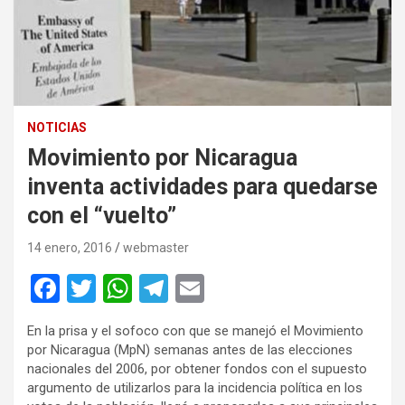
NOTICIAS
Movimiento por Nicaragua
inventa actividades para quedarse
con el “vuelto”
14 enero, 2016
webmaster
F
T
W
T
E
a
wi
h
el
m
En la prisa y el sofoco con que se manejó el Movimiento
ce
tt
at
e
ail
por Nicaragua (MpN) semanas antes de las elecciones
b
er
s
gr
nacionales del 2006, por obtener fondos con el supuesto
argumento de utilizarlos para la incidencia política en los
o
A
a