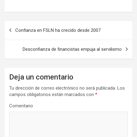
N
Confianza en FSLN ha crecido desde 2007
a
v
Desconfianza de financistas empuja al servilismo
e
g
a
Deja un comentario
c
Tu dirección de correo electrónico no será publicada.
Los
i
campos obligatorios están marcados con
*
ó
Comentario
n
d
e