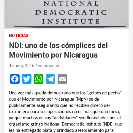
NOTICIAS
NDI: uno de los cómplices del
Movimiento por Nicaragua
4 enero, 2016
webmaster
F
T
W
T
E
a
wi
h
el
m
Una vez más queda demostrado que los “golpes de pecho”
ce
tt
at
e
ail
que el Movimiento por Nicaragua (MpN) se da
b
er
s
gr
públicamente asegurando que no reciben dinero del
extranjero para sus operaciones no es más que una farsa,
o
A
a
ya que muchas de sus “actividades” son financiadas por el
o
p
m
organismo gringo National Democratic Institute (NDI), que
les ha entregado plata y brindado asesoramiento para