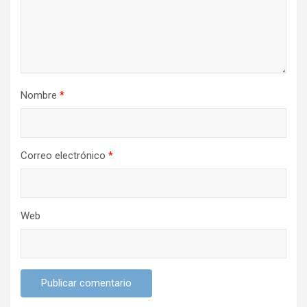
e
n
t
r
Nombre
*
a
d
a
Correo electrónico
*
s
Web