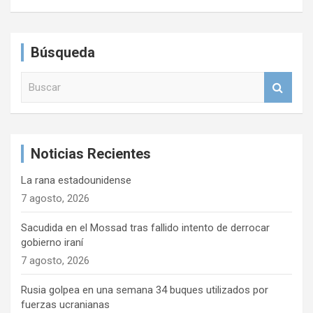
Búsqueda
B
u
s
c
a
Noticias Recientes
r
La rana estadounidense
7 agosto, 2026
Sacudida en el Mossad tras fallido intento de derrocar
gobierno iraní
7 agosto, 2026
Rusia golpea en una semana 34 buques utilizados por
fuerzas ucranianas