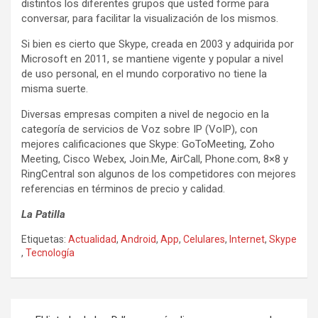
distintos los diferentes grupos que usted forme para
conversar, para facilitar la visualización de los mismos.
Si bien es cierto que Skype, creada en 2003 y adquirida por
Microsoft en 2011, se mantiene vigente y popular a nivel
de uso personal, en el mundo corporativo no tiene la
misma suerte.
Diversas empresas compiten a nivel de negocio en la
categoría de servicios de Voz sobre IP (VoIP), con
mejores calificaciones que Skype: GoToMeeting, Zoho
Meeting, Cisco Webex, Join.Me, AirCall, Phone.com, 8×8 y
RingCentral son algunos de los competidores con mejores
referencias en términos de precio y calidad.
La Patilla
Etiquetas:
Actualidad
,
Android
,
App
,
Celulares
,
Internet
,
Skype
,
Tecnología
N