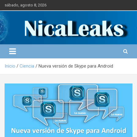
S
sábado, agosto 8, 2026
a
l
Portal de Noticias
NICALEAKS
t
a
r
a
l
c
o
Inicio
Ciencia
Nueva versión de Skype para Android
n
t
e
n
i
d
o