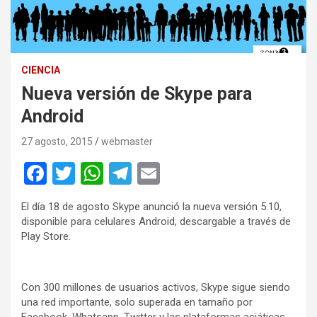
CIENCIA
Nueva versión de Skype para
Android
27 agosto, 2015
webmaster
F
T
W
T
E
a
wi
h
el
m
El día 18 de agosto Skype anunció la nueva versión 5.10,
ce
tt
at
e
ail
disponible para celulares Android, descargable a través de
b
er
s
gr
Play Store.
o
A
a
o
p
m
Con 300 millones de usuarios activos, Skype sigue siendo
una red importante, solo superada en tamaño por
k
p