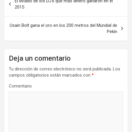
El listado de los DJ’s que más dinero ganaron en el
a
2015
v
e
Usain Bolt gana el oro en los 200 metros del Mundial de
Pekín
g
a
c
Deja un comentario
i
Tu dirección de correo electrónico no será publicada.
Los
ó
campos obligatorios están marcados con
*
n
Comentario
d
e
e
n
t