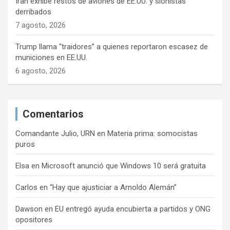
Irán exhibe restos de aviones de EE.UU. y sionistas
derribados
7 agosto, 2026
Trump llama “traidores” a quienes reportaron escasez de
municiones en EE.UU.
6 agosto, 2026
Comentarios
Comandante Julio, URN
en
Materia prima: somocistas
puros
Elsa
en
Microsoft anunció que Windows 10 será gratuita
Carlos
en
“Hay que ajusticiar a Arnoldo Alemán”
Dawson
en
EU entregó ayuda encubierta a partidos y ONG
opositores