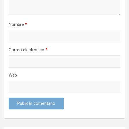
r
a
d
Nombre
*
a
s
Correo electrónico
*
Web