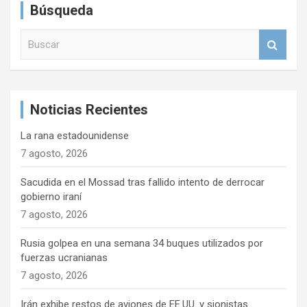
Búsqueda
B
u
s
c
a
Noticias Recientes
r
La rana estadounidense
7 agosto, 2026
Sacudida en el Mossad tras fallido intento de derrocar
gobierno iraní
7 agosto, 2026
Rusia golpea en una semana 34 buques utilizados por
fuerzas ucranianas
7 agosto, 2026
Irán exhibe restos de aviones de EE.UU. y sionistas