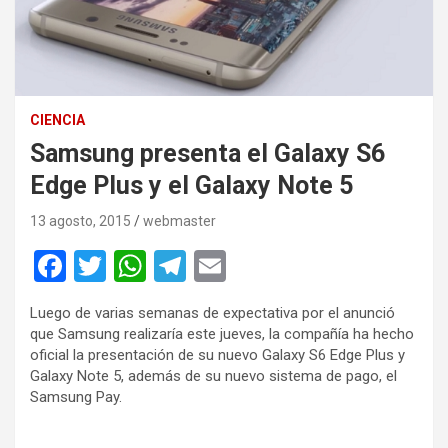
CIENCIA
Samsung presenta el Galaxy S6
Edge Plus y el Galaxy Note 5
13 agosto, 2015
webmaster
F
T
W
T
E
a
wi
h
el
m
Luego de varias semanas de expectativa por el anunció
ce
tt
at
e
ail
que Samsung realizaría este jueves, la compañía ha hecho
b
er
s
gr
oficial la presentación de su nuevo Galaxy S6 Edge Plus y
Galaxy Note 5, además de su nuevo sistema de pago, el
o
A
a
Samsung Pay.
o
p
m