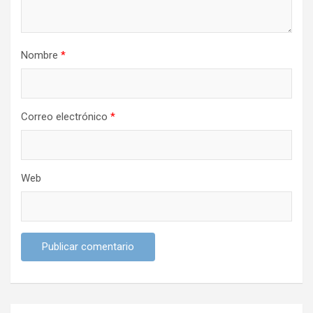
t
r
Nombre
*
a
d
a
Correo electrónico
*
s
Web