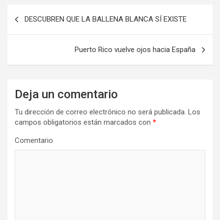
N
DESCUBREN QUE LA BALLENA BLANCA SÍ EXISTE
a
v
Puerto Rico vuelve ojos hacia España
e
g
a
Deja un comentario
c
Tu dirección de correo electrónico no será publicada.
Los
i
campos obligatorios están marcados con
*
ó
Comentario
n
d
e
e
n