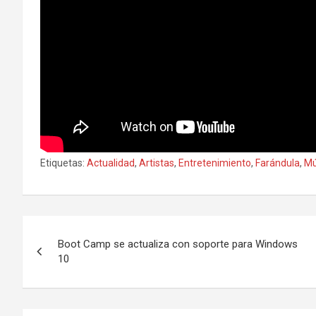
Etiquetas:
Actualidad
,
Artistas
,
Entretenimiento
,
Farándula
,
Mú
N
Boot Camp se actualiza con soporte para Windows
a
10
v