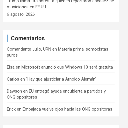
Trump llama “traidores” a quienes reportaron escasez de
municiones en EE.UU.
6 agosto, 2026
Comentarios
Comandante Julio, URN
en
Materia prima: somocistas
puros
Elsa
en
Microsoft anunció que Windows 10 será gratuita
Carlos
en
“Hay que ajusticiar a Arnoldo Alemán”
Dawson
en
EU entregó ayuda encubierta a partidos y
ONG opositores
Erick
en
Embajada vuelve ojos hacia las ONG opositoras