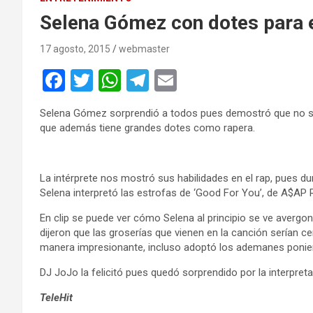
Selena Gómez con dotes para e
17 agosto, 2015
webmaster
F
T
W
T
E
a
wi
h
el
m
Selena Gómez sorprendió a todos pues demostró que no só
ce
tt
at
e
ail
que además tiene grandes dotes como rapera.
b
er
s
gr
o
A
a
La intérprete nos mostró sus habilidades en el rap, pues du
o
p
m
Selena interpretó las estrofas de ‘Good For You’, de A$AP 
k
p
En clip se puede ver cómo Selena al principio se ve avergo
dijeron que las groserías que vienen en la canción serían 
manera impresionante, incluso adoptó los ademanes ponie
DJ JoJo la felicitó pues quedó sorprendido por la interpret
TeleHit