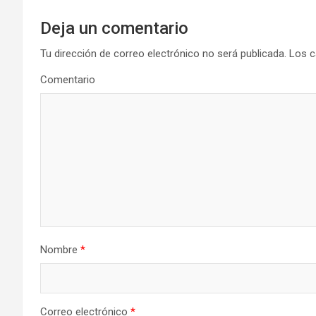
e
g
Deja un comentario
a
Tu dirección de correo electrónico no será publicada.
Los c
Comentario
c
i
ó
n
d
e
Nombre
*
e
n
Correo electrónico
*