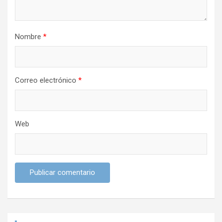
t
r
Nombre
*
a
d
a
Correo electrónico
*
s
Web