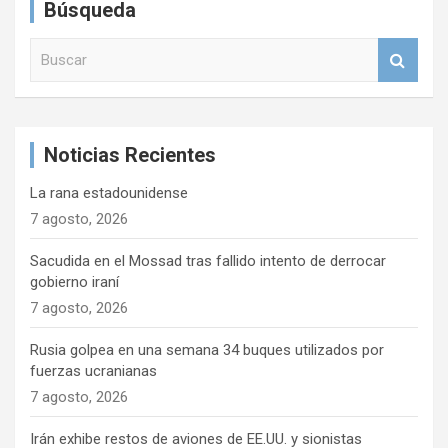
Búsqueda
B
u
s
c
a
Noticias Recientes
r
La rana estadounidense
7 agosto, 2026
Sacudida en el Mossad tras fallido intento de derrocar
gobierno iraní
7 agosto, 2026
Rusia golpea en una semana 34 buques utilizados por
fuerzas ucranianas
7 agosto, 2026
Irán exhibe restos de aviones de EE.UU. y sionistas