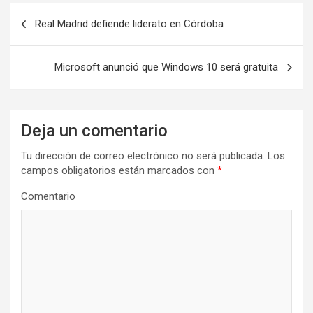
N
Real Madrid defiende liderato en Córdoba
a
v
Microsoft anunció que Windows 10 será gratuita
e
g
a
Deja un comentario
c
Tu dirección de correo electrónico no será publicada.
Los
i
campos obligatorios están marcados con
*
ó
Comentario
n
d
e
e
n