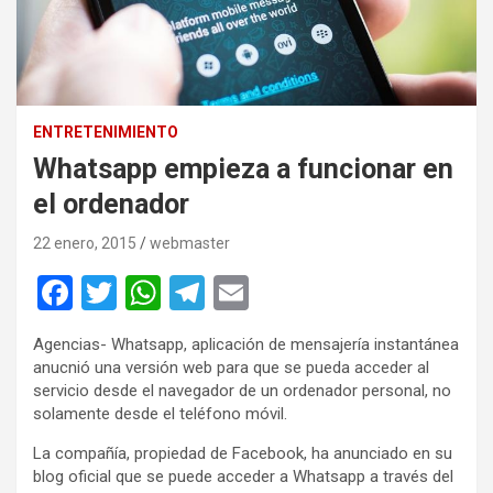
ENTRETENIMIENTO
Whatsapp empieza a funcionar en
el ordenador
22 enero, 2015
webmaster
F
T
W
T
E
a
wi
h
el
m
Agencias- Whatsapp, aplicación de mensajería instantánea
ce
tt
at
e
ail
anucnió una versión web para que se pueda acceder al
b
er
s
gr
servicio desde el navegador de un ordenador personal, no
solamente desde el teléfono móvil.
o
A
a
La compañía, propiedad de Facebook, ha anunciado en su
o
p
m
blog oficial que se puede acceder a Whatsapp a través del