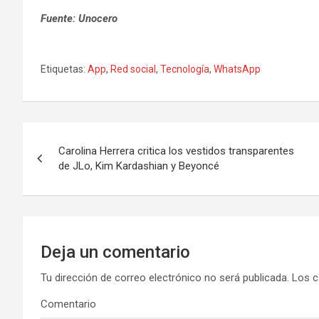
Fuente: Unocero
Etiquetas:
App
,
Red social
,
Tecnología
,
WhatsApp
N
Carolina Herrera critica los vestidos transparentes
a
de JLo, Kim Kardashian y Beyoncé
v
e
g
Deja un comentario
a
Tu dirección de correo electrónico no será publicada.
Los c
Comentario
c