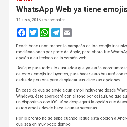
WhatsApp Web ya tiene emojis
11 junio, 2015
webmaster
F
T
W
T
E
a
wi
h
el
m
Desde hace unos meses la campaña de los emojis inclusivo
ce
tt
at
e
ail
modificaciones por parte de Apple, pero ahora fue WhatsApp
b
er
s
gr
opción a su teclado de la versión web.
o
A
a
Así que para todos los usuarios que ya están acostumbr
de estos emojis incluyentes, para hacer esto bastará con
o
p
m
carita de persona para desplegar sus diversas opciones.
k
p
En caso de que se envíe algún emoji incluyente desde Wh
Windows, éste aparecerá con el tono por default, ya que aún
un dispositivo con iOS, sí se desplegará la opción que de
estos emojis desde hace algunas semanas.
Por lo pronto no se sabe cuándo llegue esta opción a An
que sea en muy poco tiempo.