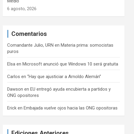
Medio
6 agosto, 2026
Comentarios
Comandante Julio, URN
en
Materia prima: somocistas
puros
Elsa
en
Microsoft anunció que Windows 10 será gratuita
Carlos
en
“Hay que ajusticiar a Arnoldo Alemán”
Dawson
en
EU entregó ayuda encubierta a partidos y
ONG opositores
Erick
en
Embajada vuelve ojos hacia las ONG opositoras
Ediciones Anteriores