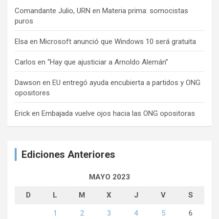
Comandante Julio, URN
en
Materia prima: somocistas
puros
Elsa
en
Microsoft anunció que Windows 10 será gratuita
Carlos
en
“Hay que ajusticiar a Arnoldo Alemán”
Dawson
en
EU entregó ayuda encubierta a partidos y ONG
opositores
Erick
en
Embajada vuelve ojos hacia las ONG opositoras
Ediciones Anteriores
MAYO 2023
D
L
M
X
J
V
S
1
2
3
4
5
6