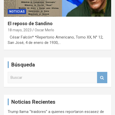
NOTICIAS
El reposo de Sandino
18 mayo, 2023
Oscar Merlo
César Falcón* *Repertorio Americano, Tomo XX, N° 12,
San José, 4 de enero de 1930,…
Búsqueda
B
u
s
c
a
Noticias Recientes
r
Trump llama “traidores” a quienes reportaron escasez de