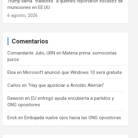
Trump llama “traidores” a quienes reportaron escasez de
municiones en EE.UU.
6 agosto, 2026
Comentarios
Comandante Julio, URN
en
Materia prima: somocistas
puros
Elsa
en
Microsoft anunció que Windows 10 será gratuita
Carlos
en
“Hay que ajusticiar a Arnoldo Alemán”
Dawson
en
EU entregó ayuda encubierta a partidos y
ONG opositores
Erick
en
Embajada vuelve ojos hacia las ONG opositoras