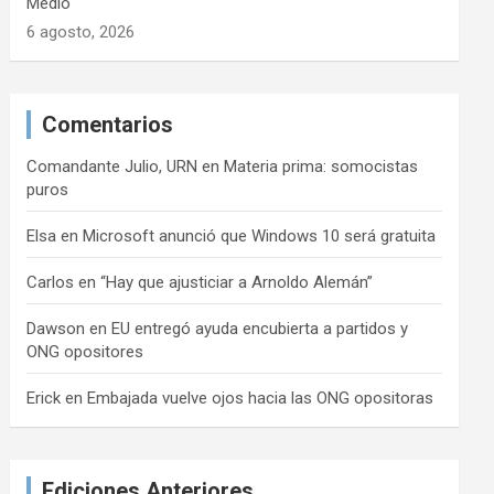
Medio
6 agosto, 2026
Comentarios
Comandante Julio, URN
en
Materia prima: somocistas
puros
Elsa
en
Microsoft anunció que Windows 10 será gratuita
Carlos
en
“Hay que ajusticiar a Arnoldo Alemán”
Dawson
en
EU entregó ayuda encubierta a partidos y
ONG opositores
Erick
en
Embajada vuelve ojos hacia las ONG opositoras
Ediciones Anteriores