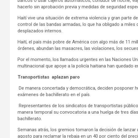
bancos o usar cajeros automáticos, conducir de noche, viaja
hacerlo sin aprobación previa y medidas de seguridad espec
Haití vive una situación de extrema violencia y gran parte d
control de las bandas armadas, lo que ha obligado a miles 
desplazados internos.
Haití, el país más pobre de América con algo más de 11 mil
órdenes, abundan las masacres, las violaciones, los secues
Por el momento, los llamados urgentes en las Naciones Uni
multinacional que apoye a la policía haitiana han quedado e
Transportistas aplazan paro
De manera concertada y democrática, deciden posponer huel
exámenes de bachillerato en el país.
Representantes de los sindicatos de transportistas públic
manera temporal su convocatoria a una huelga de tres días
bachillerato.
Semanas atrás, los gremios tomaron la decisión de lanzar un
agosto para reclamar la rebaja en un 40 por ciento del prec