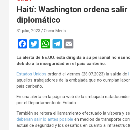
Haití: Washington ordena salir 
diplomático
31 julio, 2023
Oscar Merlo
F
T
W
T
E
a
wi
h
el
m
La alerta de EE.UU. está dirigida a su personal no esen
ce
tt
at
e
ail
debido a la inseguridad en el país caribeño.
b
er
s
gr
Estados Unidos
ordenó el viernes (28.07.2023) la salida de
H
o
A
a
aquellos trabajadores de la embajada que no cumplan labore
país caribeño.
o
p
m
En una alerta en la página web de la embajada estadounide
k
p
por el Departamento de Estado.
También se reitera el llamamiento efectuado la víspera y se
deberían salir lo antes posible
en medios de transporte comer
actual de seguridad y los desafíos en cuanto a infraestruct