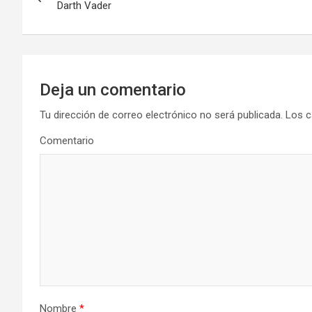
a
Darth Vader
v
e
g
Deja un comentario
a
Tu dirección de correo electrónico no será publicada.
Los c
Comentario
c
i
ó
n
d
e
Nombre
*