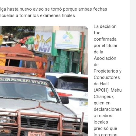
huelga hasta nuevo aviso se tomó porque ambas fechas
escuelas a tomar los exámenes finales.
La decisión
fue
confirmada
por el titular
de la
Asociación
de
Propietarios y
Conductores
de Haití
(APCH), Méhu
Changeux,
quien en
declaraciones
a medios
locales
precisó que
los gremios