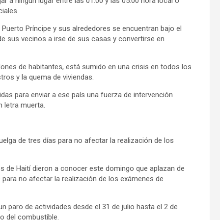
r a ningún lugar entre las 01.00 y las 05.00 hora local o
iales.
e Puerto Príncipe y sus alrededores se encuentran bajo el
de sus vecinos a irse de sus casas y convertirse en
lones de habitantes, está sumido en una crisis en todos los
tros y la quema de viviendas.
das para enviar a ese país una fuerza de intervención
n letra muerta.
ga de tres días para no afectar la realización de los
os de Haití dieron a conocer este domingo que aplazan de
 para no afectar la realización de los exámenes de
 paro de actividades desde el 31 de julio hasta el 2 de
io del combustible.