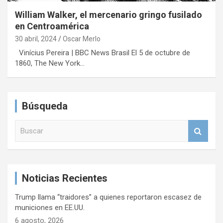
William Walker, el mercenario gringo fusilado
en Centroamérica
30 abril, 2024
Oscar Merlo
Vinícius Pereira | BBC News Brasil El 5 de octubre de
1860, The New York…
Búsqueda
B
u
s
c
a
Noticias Recientes
r
Trump llama “traidores” a quienes reportaron escasez de
municiones en EE.UU.
6 agosto, 2026