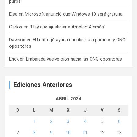
puros
Elsa
en
Microsoft anunció que Windows 10 será gratuita
Carlos
en
“Hay que ajusticiar a Arnoldo Alemán”
Dawson
en
EU entregó ayuda encubierta a partidos y ONG
opositores
Erick
en
Embajada vuelve ojos hacia las ONG opositoras
Ediciones Anteriores
ABRIL 2024
D
L
M
X
J
V
S
1
2
3
4
5
6
7
8
9
10
11
12
13