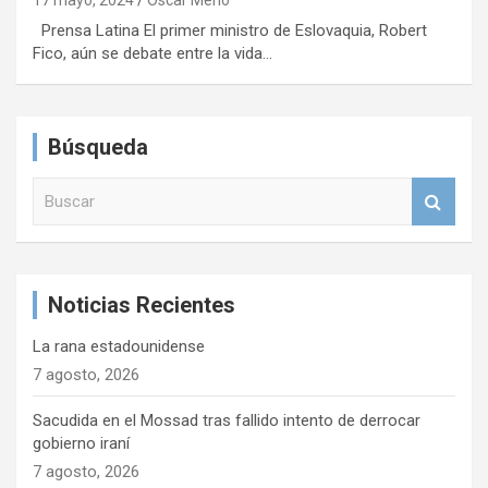
17 mayo, 2024
Oscar Merlo
Prensa Latina El primer ministro de Eslovaquia, Robert
Fico, aún se debate entre la vida…
Búsqueda
B
u
s
c
a
Noticias Recientes
r
La rana estadounidense
7 agosto, 2026
Sacudida en el Mossad tras fallido intento de derrocar
gobierno iraní
7 agosto, 2026