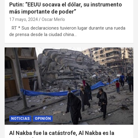
Putin: “EEUU socava el dólar, su instrumento
más importante de poder”
17 mayo, 2024
Oscar Merlo
RT * Sus declaraciones tuvieron lugar durante una rueda
de prensa desde la ciudad china…
NOTICIAS
OPINIÓN
Al Nakba fue la catástrofe, Al Nakba es la