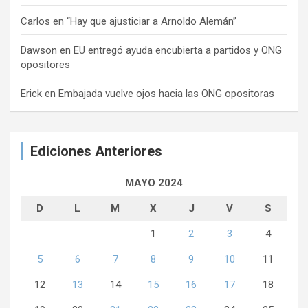
Carlos
en
“Hay que ajusticiar a Arnoldo Alemán”
Dawson
en
EU entregó ayuda encubierta a partidos y ONG
opositores
Erick
en
Embajada vuelve ojos hacia las ONG opositoras
Ediciones Anteriores
MAYO 2024
D
L
M
X
J
V
S
1
2
3
4
5
6
7
8
9
10
11
12
13
14
15
16
17
18