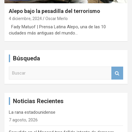
Alepo bajo la pesadilla del terrorismo
4 diciembre, 2024
Oscar Merlo
Fady Matuof | Prensa Latina Alepo, una de las 10
ciudades más antiguas del mundo…
Búsqueda
B
u
s
c
a
Noticias Recientes
r
La rana estadounidense
7 agosto, 2026