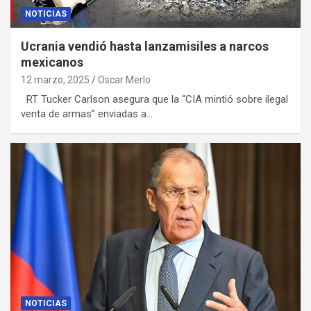
NOTICIAS
Ucrania vendió hasta lanzamisiles a narcos
mexicanos
12 marzo, 2025
Oscar Merlo
RT Tucker Carlson asegura que la “CIA mintió sobre ilegal
venta de armas” enviadas a…
NOTICIAS