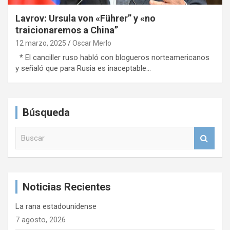
Lavrov: Ursula von «Führer” y «no
traicionaremos a China”
12 marzo, 2025
Oscar Merlo
* El canciller ruso habló con blogueros norteamericanos
y señaló que para Rusia es inaceptable…
Búsqueda
B
u
s
c
a
Noticias Recientes
r
La rana estadounidense
7 agosto, 2026