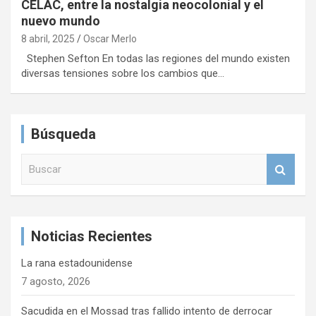
CELAC, entre la nostalgia neocolonial y el
nuevo mundo
8 abril, 2025
Oscar Merlo
Stephen Sefton En todas las regiones del mundo existen
diversas tensiones sobre los cambios que…
Búsqueda
B
u
s
c
a
Noticias Recientes
r
La rana estadounidense
7 agosto, 2026
Sacudida en el Mossad tras fallido intento de derrocar