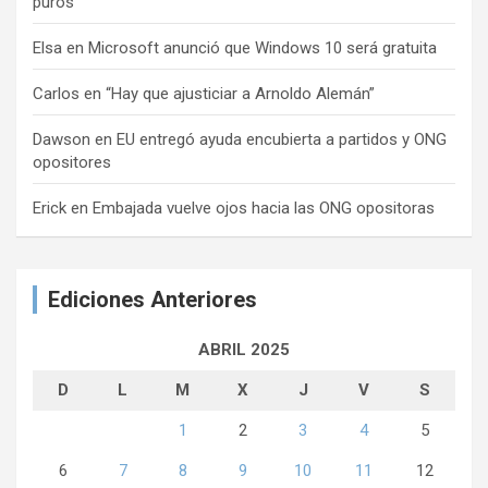
puros
Elsa
en
Microsoft anunció que Windows 10 será gratuita
Carlos
en
“Hay que ajusticiar a Arnoldo Alemán”
Dawson
en
EU entregó ayuda encubierta a partidos y ONG
opositores
Erick
en
Embajada vuelve ojos hacia las ONG opositoras
Ediciones Anteriores
ABRIL 2025
D
L
M
X
J
V
S
1
2
3
4
5
6
7
8
9
10
11
12