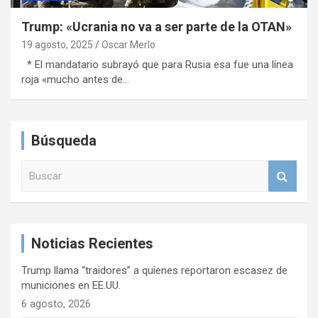
Trump: «Ucrania no va a ser parte de la OTAN»
19 agosto, 2025
Oscar Merlo
* El mandatario subrayó que para Rusia esa fue una línea
roja «mucho antes de…
Búsqueda
B
u
s
c
a
Noticias Recientes
r
Trump llama “traidores” a quienes reportaron escasez de
municiones en EE.UU.
6 agosto, 2026