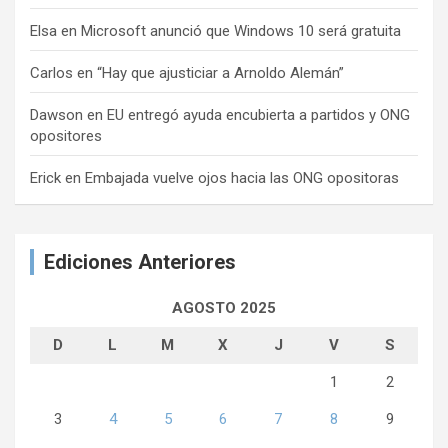
Elsa
en
Microsoft anunció que Windows 10 será gratuita
Carlos
en
“Hay que ajusticiar a Arnoldo Alemán”
Dawson
en
EU entregó ayuda encubierta a partidos y ONG
opositores
Erick
en
Embajada vuelve ojos hacia las ONG opositoras
Ediciones Anteriores
AGOSTO 2025
D
L
M
X
J
V
S
1
2
3
4
5
6
7
8
9