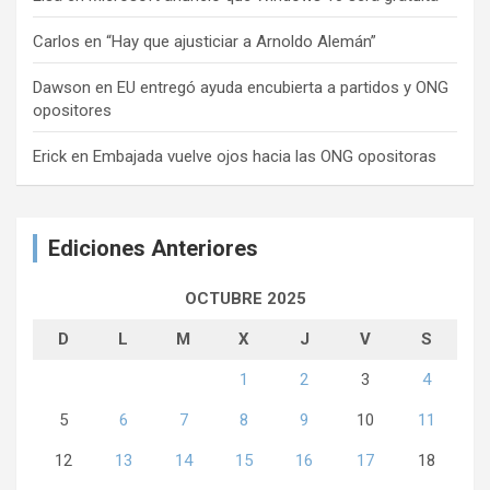
Carlos
en
“Hay que ajusticiar a Arnoldo Alemán”
Dawson
en
EU entregó ayuda encubierta a partidos y ONG
opositores
Erick
en
Embajada vuelve ojos hacia las ONG opositoras
Ediciones Anteriores
OCTUBRE 2025
D
L
M
X
J
V
S
1
2
3
4
5
6
7
8
9
10
11
12
13
14
15
16
17
18