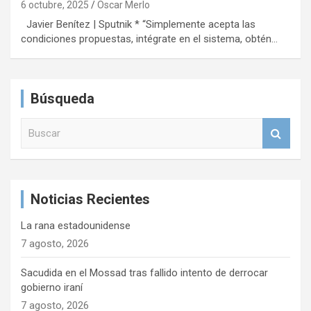
6 octubre, 2025
Oscar Merlo
Javier Benítez | Sputnik * “Simplemente acepta las
condiciones propuestas, intégrate en el sistema, obtén…
Búsqueda
B
u
s
c
a
Noticias Recientes
r
La rana estadounidense
7 agosto, 2026
Sacudida en el Mossad tras fallido intento de derrocar
gobierno iraní
7 agosto, 2026