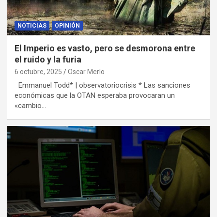
NOTICIAS
OPINIÓN
El Imperio es vasto, pero se desmorona entre
el ruido y la furia
6 octubre, 2025
Oscar Merlo
Emmanuel Todd* | observatoriocrisis * Las sanciones
económicas que la OTAN esperaba provocaran un
«cambio…