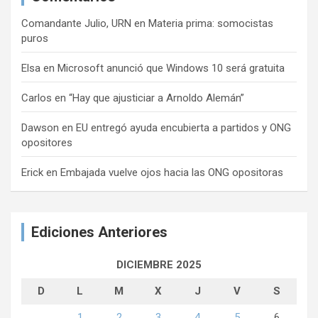
Comandante Julio, URN
en
Materia prima: somocistas
puros
Elsa
en
Microsoft anunció que Windows 10 será gratuita
Carlos
en
“Hay que ajusticiar a Arnoldo Alemán”
Dawson
en
EU entregó ayuda encubierta a partidos y ONG
opositores
Erick
en
Embajada vuelve ojos hacia las ONG opositoras
Ediciones Anteriores
DICIEMBRE 2025
D
L
M
X
J
V
S
1
2
3
4
5
6