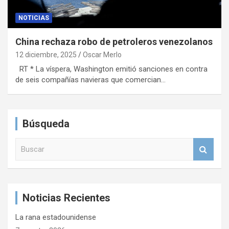
NOTICIAS
China rechaza robo de petroleros venezolanos
12 diciembre, 2025
Oscar Merlo
RT * La víspera, Washington emitió sanciones en contra
de seis compañías navieras que comercian…
Búsqueda
B
u
s
c
a
Noticias Recientes
r
La rana estadounidense