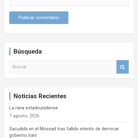
Búsqueda
B
u
s
c
a
Noticias Recientes
r
La rana estadounidense
7 agosto, 2026
Sacudida en el Mossad tras fallido intento de derrocar
gobierno iraní