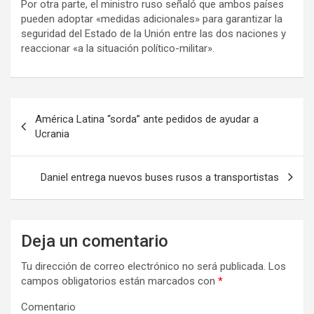
Por otra parte, el ministro ruso señaló que ambos países
pueden adoptar «medidas adicionales» para garantizar la
seguridad del Estado de la Unión entre las dos naciones y
reaccionar «a la situación político-militar».
N
América Latina “sorda” ante pedidos de ayudar a
a
Ucrania
v
e
Daniel entrega nuevos buses rusos a transportistas
g
a
Deja un comentario
c
i
Tu dirección de correo electrónico no será publicada.
Los
campos obligatorios están marcados con
*
ó
n
Comentario