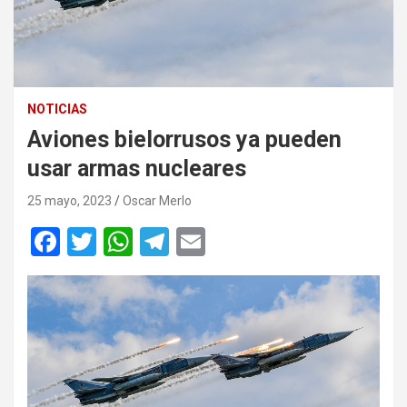
NOTICIAS
Aviones bielorrusos ya pueden
usar armas nucleares
25 mayo, 2023
Oscar Merlo
F
T
W
T
E
a
wi
h
el
m
ce
tt
at
e
ail
b
er
s
gr
o
A
a
o
p
m