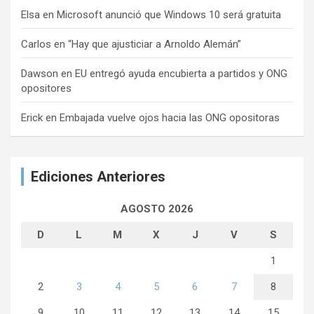
Elsa
en
Microsoft anunció que Windows 10 será gratuita
Carlos
en
“Hay que ajusticiar a Arnoldo Alemán”
Dawson
en
EU entregó ayuda encubierta a partidos y ONG
opositores
Erick
en
Embajada vuelve ojos hacia las ONG opositoras
Ediciones Anteriores
AGOSTO 2026
D
L
M
X
J
V
S
1
2
3
4
5
6
7
8
9
10
11
12
13
14
15