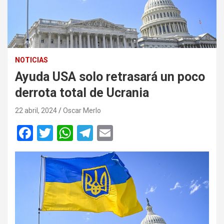
NOTICIAS
Ayuda USA solo retrasará un poco
derrota total de Ucrania
22 abril, 2024
Oscar Merlo
F
T
W
T
E
a
wi
h
el
m
ce
tt
at
e
ail
b
er
s
gr
o
A
a
o
p
m