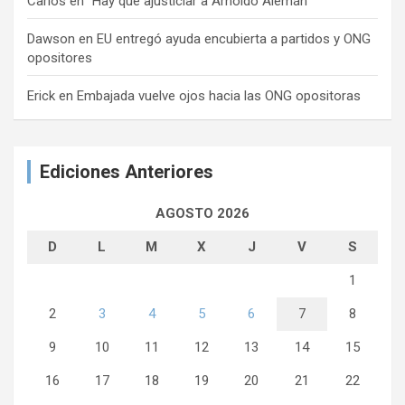
Carlos
en
“Hay que ajusticiar a Arnoldo Alemán”
Dawson
en
EU entregó ayuda encubierta a partidos y ONG
opositores
Erick
en
Embajada vuelve ojos hacia las ONG opositoras
Ediciones Anteriores
AGOSTO 2026
D
L
M
X
J
V
S
1
2
3
4
5
6
7
8
9
10
11
12
13
14
15
16
17
18
19
20
21
22