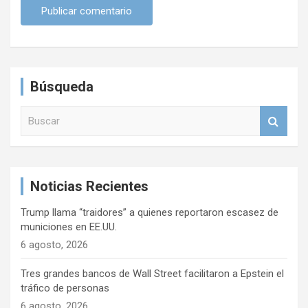
Búsqueda
B
u
s
c
a
Noticias Recientes
r
Trump llama “traidores” a quienes reportaron escasez de
municiones en EE.UU.
6 agosto, 2026
Tres grandes bancos de Wall Street facilitaron a Epstein el
tráfico de personas
6 agosto, 2026