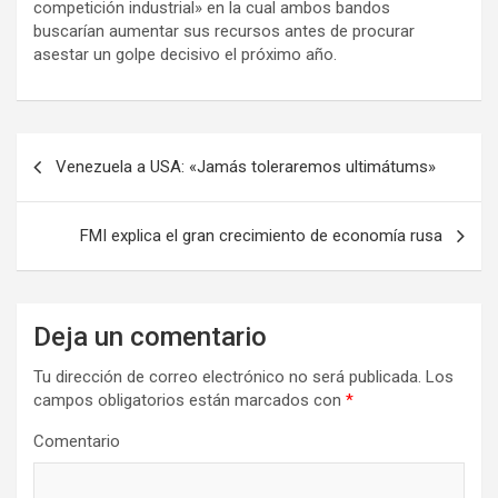
competición industrial» en la cual ambos bandos
buscarían aumentar sus recursos antes de procurar
asestar un golpe decisivo el próximo año.
N
Venezuela a USA: «Jamás toleraremos ultimátums»
a
v
FMI explica el gran crecimiento de economía rusa
e
g
a
Deja un comentario
c
Tu dirección de correo electrónico no será publicada.
Los
i
campos obligatorios están marcados con
*
ó
Comentario
n