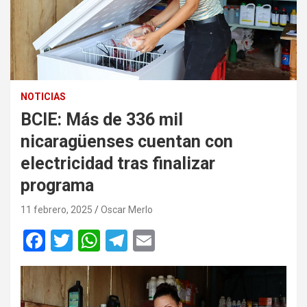
NOTICIAS
BCIE: Más de 336 mil
nicaragüenses cuentan con
electricidad tras finalizar
programa
11 febrero, 2025
Oscar Merlo
F
T
W
T
E
a
wi
h
el
m
ce
tt
at
e
ail
b
er
s
gr