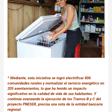
o
A
a
o
p
m
k
p
* Mediante, esta iniciativa se logró electrificar 806
comunidades rurales y normalizar el servicio energético en
205 asentamientos, lo que ha tenido un impacto
significativo en la calidad de vida de sus habitantes. Y
continúa avanzando la ejecución de los Tramos B y C del
proyecto PNESER, precisa una nota de la entidad bancaria
regional.