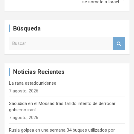
se somete a Israel
g
a
c
Búsqueda
i
B
ó
u
n
s
c
d
a
e
Noticias Recientes
r
e
La rana estadounidense
n
7 agosto, 2026
t
Sacudida en el Mossad tras fallido intento de derrocar
r
gobierno iraní
7 agosto, 2026
a
d
Rusia golpea en una semana 34 buques utilizados por