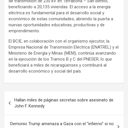
de transmisión de 230 kV en Terrabona – San Benito,
beneficiando a 20,135 viviendas. El acceso a la energía
eléctrica es fundamental para el desarrollo social y
económico de estas comunidades, abriendo la puerta a
nuevas oportunidades educativas, productivas y de
emprendimiento.
El BCIE, en colaboración con el organismo ejecutor, la
Empresa Nacional de Transmisión Eléctrica (ENATREL) y el
Ministerio de Energía y Minas (MEM), continúa avanzando
en la ejecución de los Tramos B y C del PNESER, lo que
beneficiará a miles de nicaragüenses y contribuirá al
desarrollo económico y social del país.
N
Hallan miles de páginas secretas sobre asesinato de
a
John F. Kennedy
v
e
Demonio Trump amenaza a Gaza con el “infierno” si no