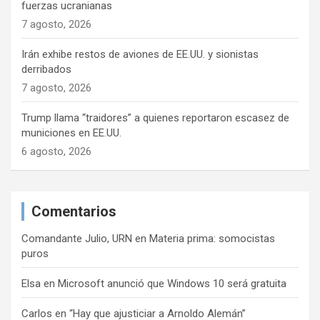
fuerzas ucranianas
a
7 agosto, 2026
s
Irán exhibe restos de aviones de EE.UU. y sionistas
derribados
7 agosto, 2026
Trump llama “traidores” a quienes reportaron escasez de
municiones en EE.UU.
6 agosto, 2026
Comentarios
Comandante Julio, URN
en
Materia prima: somocistas
puros
Elsa
en
Microsoft anunció que Windows 10 será gratuita
Carlos
en
“Hay que ajusticiar a Arnoldo Alemán”