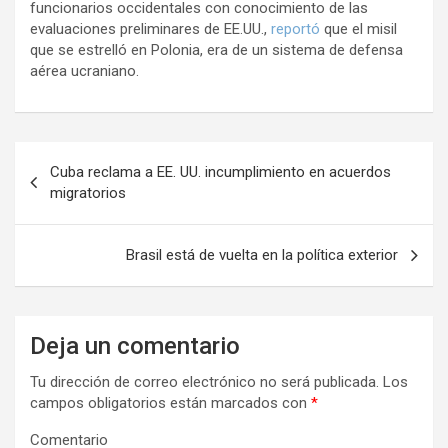
funcionarios occidentales con conocimiento de las
evaluaciones preliminares de EE.UU.,
reportó
que el misil
que se estrelló en Polonia, era de un sistema de defensa
aérea ucraniano.
N
Cuba reclama a EE. UU. incumplimiento en acuerdos
a
migratorios
v
e
Brasil está de vuelta en la política exterior
g
a
Deja un comentario
c
i
Tu dirección de correo electrónico no será publicada.
Los
campos obligatorios están marcados con
*
ó
n
Comentario