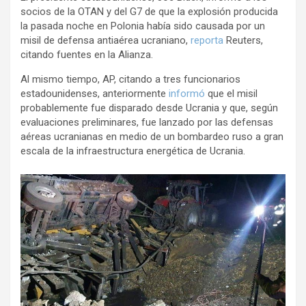
socios de la OTAN y del G7 de que la explosión producida
o
p
m
la pasada noche en Polonia había sido causada por un
k
p
misil de defensa antiaérea ucraniano,
reporta
Reuters,
citando fuentes en la Alianza.
Al mismo tiempo, AP, citando a tres funcionarios
estadounidenses, anteriormente
informó
que el misil
probablemente fue disparado desde Ucrania y que, según
evaluaciones preliminares, fue lanzado por las defensas
aéreas ucranianas en medio de un bombardeo ruso a gran
escala de la infraestructura energética de Ucrania.