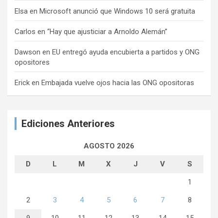
Elsa
en
Microsoft anunció que Windows 10 será gratuita
Carlos
en
“Hay que ajusticiar a Arnoldo Alemán”
Dawson
en
EU entregó ayuda encubierta a partidos y ONG
opositores
Erick
en
Embajada vuelve ojos hacia las ONG opositoras
Ediciones Anteriores
AGOSTO 2026
D
L
M
X
J
V
S
1
2
3
4
5
6
7
8