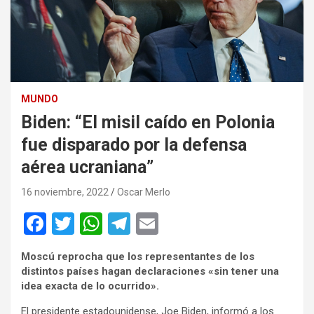
MUNDO
Biden: “El misil caído en Polonia
fue disparado por la defensa
aérea ucraniana”
16 noviembre, 2022
Oscar Merlo
F
T
W
T
E
a
wi
h
el
m
Moscú reprocha que los representantes de los
ce
tt
at
e
ail
distintos países hagan declaraciones «sin tener una
b
er
s
gr
idea exacta de lo ocurrido».
o
A
a
El presidente estadounidense, Joe Biden, informó a los