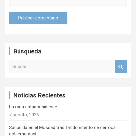
Búsqueda
B
u
s
c
a
Noticias Recientes
r
La rana estadounidense
7 agosto, 2026
Sacudida en el Mossad tras fallido intento de derrocar
gobierno iraní