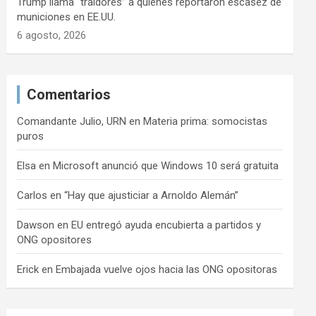
Trump llama “traidores” a quienes reportaron escasez de
municiones en EE.UU.
6 agosto, 2026
Comentarios
Comandante Julio, URN
en
Materia prima: somocistas
puros
Elsa
en
Microsoft anunció que Windows 10 será gratuita
Carlos
en
“Hay que ajusticiar a Arnoldo Alemán”
Dawson
en
EU entregó ayuda encubierta a partidos y
ONG opositores
Erick
en
Embajada vuelve ojos hacia las ONG opositoras