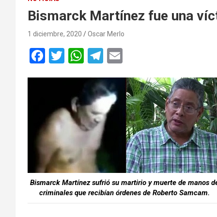
Bismarck Martínez fue una ví
1 diciembre, 2020
Oscar Merlo
F
T
W
T
E
a
wi
h
el
m
ce
tt
at
e
ail
b
er
s
gr
o
A
a
o
p
m
k
p
Bismarck Martínez sufrió su martirio y muerte de manos d
criminales que recibían órdenes de Roberto Samcam.