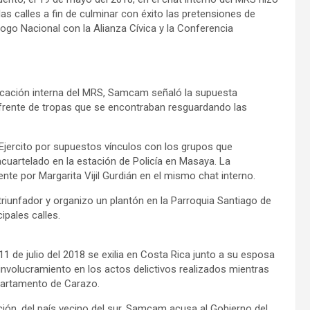
as calles a fin de culminar con éxito las pretensiones de
logo Nacional con la Alianza Cívica y la Conferencia
nicación interna del MRS, Samcam señaló la supuesta
al frente de tropas que se encontraban resguardando las
 Ejercito por supuestos vínculos con los grupos que
uartelado en la estación de Policía en Masaya. La
te por Margarita Vijil Gurdián en el mismo chat interno.
triunfador y organizo un plantón en la Parroquia Santiago de
ipales calles.
 de julio del 2018 se exilia en Costa Rica junto a su esposa
 involucramiento en los actos delictivos realizados mientras
partamento de Carazo.
ción, del país vecino del sur, Samcam acusa al Gobierno del