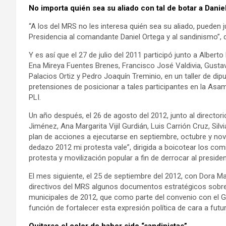
No importa quién sea su aliado con tal de botar a Danie
“A los del MRS no les interesa quién sea su aliado, pueden j
Presidencia al comandante Daniel Ortega y al sandinismo”, d
Y es así que el 27 de julio del 2011 participó junto a Alber
Ena Mireya Fuentes Brenes, Francisco José Valdivia, Gust
Palacios Ortiz y Pedro Joaquín Treminio, en un taller de di
pretensiones de posicionar a tales participantes en la Asa
PLI.
Un año después, el 26 de agosto del 2012, junto al director
Jiménez, Ana Margarita Vijil Gurdián, Luis Carrión Cruz, Sil
plan de acciones a ejecutarse en septiembre, octubre y no
dedazo 2012 mi protesta vale”, dirigida a boicotear los com
protesta y movilización popular a fin de derrocar al preside
El mes siguiente, el 25 de septiembre del 2012, con Dora M
directivos del MRS algunos documentos estratégicos sobre
municipales de 2012, que como parte del convenio con el 
función de fortalecer esta expresión política de cara a futu