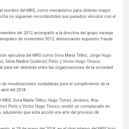
 en el nombre del MRS, como mecanismo para obtener mayor
erecha no siguieran recordándoles sus pasados vínculos con el
viembre del 2012 acompañó a la directiva del grupo naranja
municipales de noviembre 2012, denunciando supuesto fraude
isión ejecutiva del MRS como Dora María Téllez, Jorge Hugo
uz, Silvia Nadine Gutiérrez Pinto y Víctor Hugo Tinoco,
l para ser debatida entre las organizaciones de la sociedad
és de movilizaciones ciudadanas para el cumplimiento de la
abril del 2018.
del MRS, Dora María Téllez, Hugo Torrez Jiménez, Ana
tiérrez Pinto y Víctor Hugo Tinoco, emitió un comunicado en
vo, aduciendo que esta acción era arte del proceso de
ento, el 19 de mayo del 2018, en el chat interno del MRS hizo