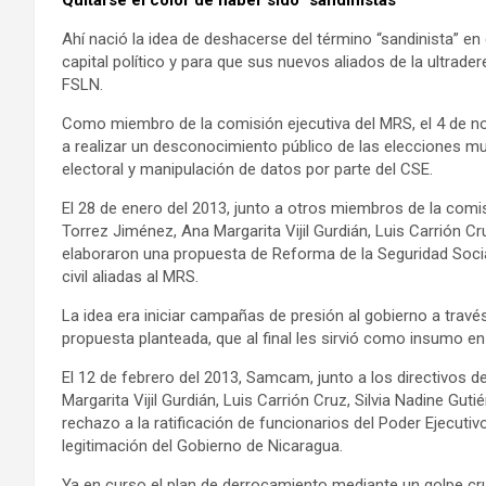
Quitarse el color de haber sido “sandinistas”
Ahí nació la idea de deshacerse del término “sandinista”
capital político y para que sus nuevos aliados de la ultrad
FSLN.
Como miembro de la comisión ejecutiva del MRS, el 4 de no
a realizar un desconocimiento público de las elecciones 
electoral y manipulación de datos por parte del CSE.
El 28 de enero del 2013, junto a otros miembros de la com
Torrez Jiménez, Ana Margarita Vijil Gurdián, Luis Carrión Cr
elaboraron una propuesta de Reforma de la Seguridad Socia
civil aliadas al MRS.
La idea era iniciar campañas de presión al gobierno a trav
propuesta planteada, que al final les sirvió como insumo en 
El 12 de febrero del 2013, Samcam, junto a los directivos 
Margarita Vijil Gurdián, Luis Carrión Cruz, Silvia Nadine Gu
rechazo a la ratificación de funcionarios del Poder Ejecuti
legitimación del Gobierno de Nicaragua.
Ya en curso el plan de derrocamiento mediante un golpe cru