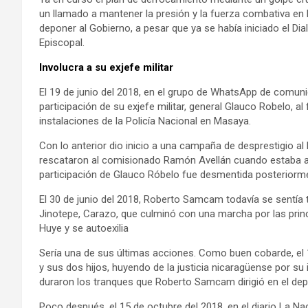
un llamado a mantener la presión y la fuerza combativa en l
deponer al Gobierno, a pesar que ya se había iniciado el Dia
Episcopal.
Involucra a su exjefe militar
El 19 de junio del 2018, en el grupo de WhatsApp de comu
participación de su exjefe militar, general Glauco Robelo, 
instalaciones de la Policía Nacional en Masaya.
Con lo anterior dio inicio a una campaña de desprestigio al
rescataron al comisionado Ramón Avellán cuando estaba ac
participación de Glauco Róbelo fue desmentida posteriormen
El 30 de junio del 2018, Roberto Samcam todavía se sentía 
Jinotepe, Carazo, que culminó con una marcha por las princ
Huye y se autoexilia
Sería una de sus últimas acciones. Como buen cobarde, el 11
y sus dos hijos, huyendo de la justicia nicaragüense por su
duraron los tranques que Roberto Samcam dirigió en el de
Poco después, el 15 de octubre del 2018, en el diario La Na