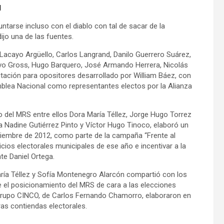
l
untarse incluso con el diablo con tal de sacar de la
ijo una de las fuentes.
to Lacayo Argüello, Carlos Langrand, Danilo Guerrero Suárez,
avo Gross, Hugo Barquero, José Armando Herrera, Nicolás
putación para opositores desarrollado por William Báez, con
mblea Nacional como representantes electos por la Alianza
io del MRS entre ellos Dora María Téllez, Jorge Hugo Torrez
via Nadine Gutiérrez Pinto y Víctor Hugo Tinoco, elaboró un
viembre de 2012, como parte de la campaña “Frente al
icios electorales municipales de ese año e incentivar a la
nte Daniel Ortega.
aría Téllez y Sofía Montenegro Alarcón compartió con los
 el posicionamiento del MRS de cara a las elecciones
Grupo CINCO, de Carlos Fernando Chamorro, elaboraron en
ras contiendas electorales.