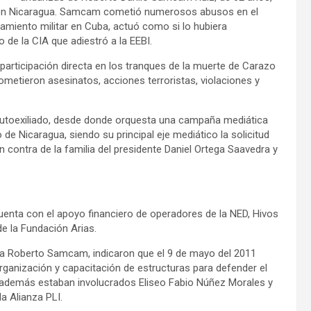
 en Nicaragua. Samcam cometió numerosos abusos en el
enamiento militar en Cuba, actuó como si lo hubiera
de la CIA que adiestró a la EEBI.
articipación directa en los tranques de la muerte de Carazo
cometieron asesinatos, acciones terroristas, violaciones y
autoexiliado, desde donde orquesta una campaña mediática
o de Nicaragua, siendo su principal eje mediático la solicitud
contra de la familia del presidente Daniel Ortega Saavedra y
uenta con el apoyo financiero de operadores de la NED, Hivos
e la Fundación Arias.
 Roberto Samcam, indicaron que el 9 de mayo del 2011
organización y capacitación de estructuras para defender el
e además estaban involucrados Eliseo Fabio Núñez Morales y
a Alianza PLI.