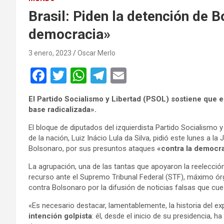
Brasil: Piden la detención de 
democracia»
3 enero, 2023
Oscar Merlo
F
T
W
T
E
a
wi
h
el
m
El Partido Socialismo y Libertad (PSOL) sostiene que 
ce
tt
at
e
ail
base radicalizada».
b
er
s
gr
El bloque de diputados del izquierdista Partido Socialismo y
o
A
a
de la nación, Luiz Inácio Lula da Silva, pidió este lunes a la
Bolsonaro, por sus presuntos ataques
«contra la democr
o
p
m
La agrupación, una de las tantas que apoyaron la reelección 
k
p
recurso ante el Supremo Tribunal Federal (STF), máximo órga
contra Bolsonaro por la difusión de noticias falsas que cue
«Es necesario destacar, lamentablemente, la historia del e
intención golpista
: él, desde el inicio de su presidencia, 