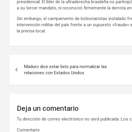
presidencial. El líder de la ultraderecha brasileña no partic
a su tercer mandato, ni reconoció firmemente la derrota en
Sin embargo, el campamento de bolsonaristas instalado frente
intervención militar del país frente a un supuesto «fraude»
la prensa local.
N
Maduro dice estar listo para normalizar las
a
relaciones con Estados Unidos
v
e
g
Deja un comentario
a
Tu dirección de correo electrónico no será publicada.
Los c
Comentario