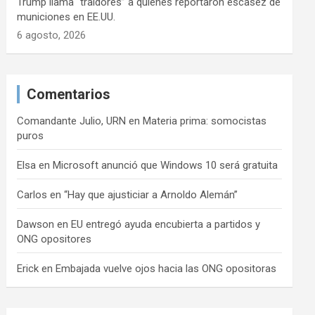
Trump llama “traidores” a quienes reportaron escasez de
municiones en EE.UU.
6 agosto, 2026
Comentarios
Comandante Julio, URN
en
Materia prima: somocistas
puros
Elsa
en
Microsoft anunció que Windows 10 será gratuita
Carlos
en
“Hay que ajusticiar a Arnoldo Alemán”
Dawson
en
EU entregó ayuda encubierta a partidos y
ONG opositores
Erick
en
Embajada vuelve ojos hacia las ONG opositoras