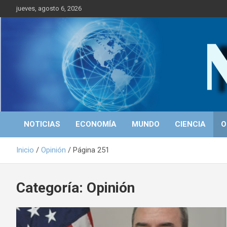
S
jueves, agosto 6, 2026
a
l
t
a
r
Portal de Noticias
NICALEAKS
a
l
c
o
n
t
NOTICIAS
ECONOMÍA
MUNDO
CIENCIA
O
e
n
Inicio
Opinión
Página 251
i
d
o
Categoría: Opinión