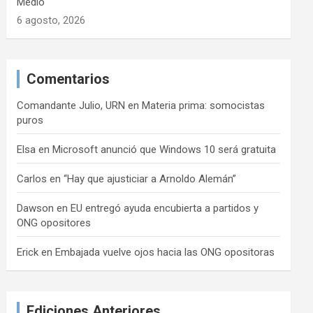
Medio
6 agosto, 2026
Comentarios
Comandante Julio, URN
en
Materia prima: somocistas
puros
Elsa
en
Microsoft anunció que Windows 10 será gratuita
Carlos
en
“Hay que ajusticiar a Arnoldo Alemán”
Dawson
en
EU entregó ayuda encubierta a partidos y
ONG opositores
Erick
en
Embajada vuelve ojos hacia las ONG opositoras
Ediciones Anteriores