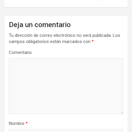
g
a
c
Deja un comentario
i
Tu dirección de correo electrónico no será publicada.
Los
ó
campos obligatorios están marcados con
*
n
Comentario
d
e
e
n
t
r
a
d
Nombre
*