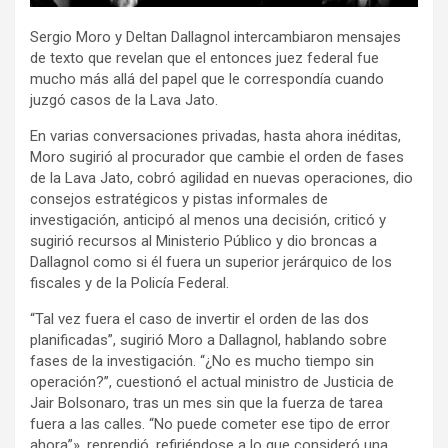
o
p
m
Sergio Moro y Deltan Dallagnol intercambiaron mensajes
k
p
de texto que revelan que el entonces juez federal fue
mucho más allá del papel que le correspondía cuando
juzgó casos de la Lava Jato.
En varias conversaciones privadas, hasta ahora inéditas,
Moro sugirió al procurador que cambie el orden de fases
de la Lava Jato, cobró agilidad en nuevas operaciones, dio
consejos estratégicos y pistas informales de
investigación, anticipó al menos una decisión, criticó y
sugirió recursos al Ministerio Público y dio broncas a
Dallagnol como si él fuera un superior jerárquico de los
fiscales y de la Policía Federal.
“Tal vez fuera el caso de invertir el orden de las dos
planificadas”, sugirió Moro a Dallagnol, hablando sobre
fases de la investigación. “¿No es mucho tiempo sin
operación?”, cuestionó el actual ministro de Justicia de
Jair Bolsonaro, tras un mes sin que la fuerza de tarea
fuera a las calles. “No puede cometer ese tipo de error
ahora”», reprendió, refiriéndose a lo que consideró una