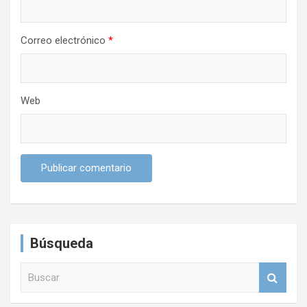
a
s
Correo electrónico
*
Web
Búsqueda
B
u
s