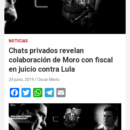
NOTICIAS
Chats privados revelan
colaboración de Moro con fiscal
en juicio contra Lula
24 junio, 2019
Oscar Merlo
F
T
W
T
E
a
wi
h
el
m
ce
tt
at
e
ail
b
er
s
gr
o
A
a