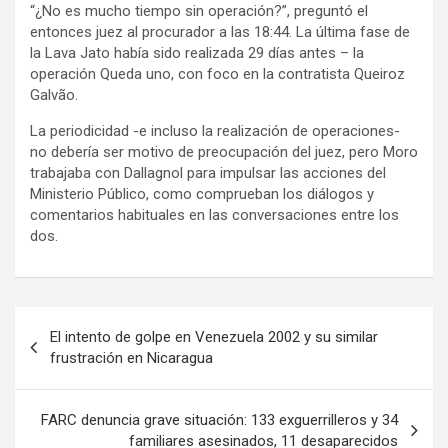
“¿No es mucho tiempo sin operación?”, preguntó el
entonces juez al procurador a las 18:44. La última fase de
la Lava Jato había sido realizada 29 días antes – la
operación Queda uno, con foco en la contratista Queiroz
Galvão.
La periodicidad -e incluso la realización de operaciones-
no debería ser motivo de preocupación del juez, pero Moro
trabajaba con Dallagnol para impulsar las acciones del
Ministerio Público, como comprueban los diálogos y
comentarios habituales en las conversaciones entre los
dos.
N
El intento de golpe en Venezuela 2002 y su similar
a
frustración en Nicaragua
v
e
FARC denuncia grave situación: 133 exguerrilleros y 34
familiares asesinados, 11 desaparecidos