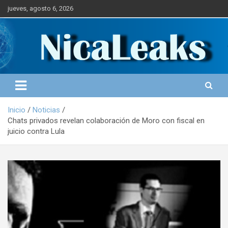
S
jueves, agosto 6, 2026
a
l
Portal de Noticias
NICALEAKS
t
a
r
a
l
c
o
Inicio
Noticias
n
Chats privados revelan colaboración de Moro con fiscal en
t
juicio contra Lula
e
n
i
d
o