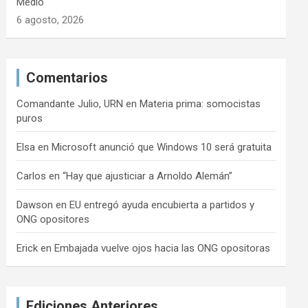
Medio
6 agosto, 2026
Comentarios
Comandante Julio, URN
en
Materia prima: somocistas
puros
Elsa
en
Microsoft anunció que Windows 10 será gratuita
Carlos
en
“Hay que ajusticiar a Arnoldo Alemán”
Dawson
en
EU entregó ayuda encubierta a partidos y
ONG opositores
Erick
en
Embajada vuelve ojos hacia las ONG opositoras
Ediciones Anteriores