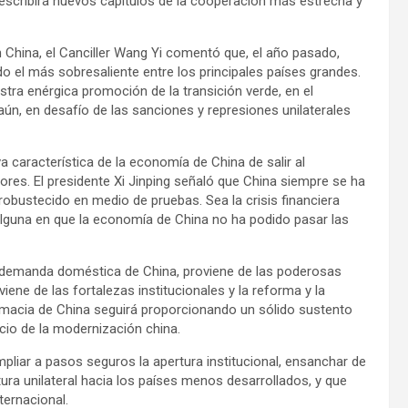
do escribirá nuevos capítulos de la cooperación más estrecha y
 China, el Canciller Wang Yi comentó que, el año pasado,
o el más sobresaliente entre los principales países grandes.
ra enérgica promoción de la transición verde, en el
ún, en desafío de las sanciones y represiones unilaterales
a característica de la economía de China de salir al
res. El presidente Xi Jinping señaló que China siempre se ha
 robustecido en medio de pruebas. Sea la crisis financiera
alguna en que la economía de China no ha podido pasar las
demanda doméstica de China, proviene de las poderosas
ene de las fortalezas institucionales y la reforma y la
lomacia de China seguirá proporcionando un sólido sustento
cio de la modernización china.
iar a pasos seguros la apertura institucional, ensanchar de
ura unilateral hacia los países menos desarrollados, y que
ternacional.