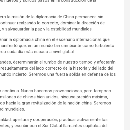
s nuevos y sólidos pasos en la construcción de la
 pero la misión de la diplomacia de China permanece sin
ntinuar realzando lo correcto, dominar la dirección de
, y salvaguardar la paz y la estabilidad mundiales.
ar la diplomacia china en el escenario internacional, que
i manifestó que, en un mundo tan cambiante como turbulento
so cada día más escaso a nivel global.
randes, determinarán el rumbo de nuestro tiempo y afectarán
esueltamente del lado correcto de la historia y del lado del
mundo incierto. Seremos una fuerza sólida en defensa de los
ción continua. Nunca hacemos provocaciones, pero tampoco
 millones de chinos bien unidos, ninguna presión máxima,
 hacia la gran revitalización de la nación china. Seremos
dad mundiales.
aldad, apertura y cooperación, practicar activamente los
tes, y escribir con el Sur Global flamantes capítulos del