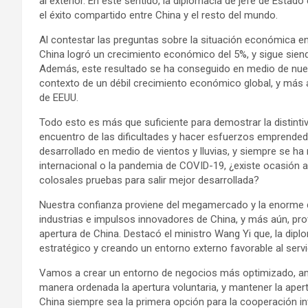
al exterior. En este sentido, la diplomacia de jefe de Esta
el éxito compartido entre China y el resto del mundo.
Al contestar las preguntas sobre la situación económica en
China logró un crecimiento económico del 5%, y sigue siend
Además, este resultado se ha conseguido en medio de nuest
contexto de un débil crecimiento económico global, y más a
de EEUU.
Todo esto es más que suficiente para demostrar la distintiv
encuentro de las dificultades y hacer esfuerzos emprendedo
desarrollado en medio de vientos y lluvias, y siempre se ha
internacional o la pandemia de COVID-19, ¿existe ocasión 
colosales pruebas para salir mejor desarrollada?
Nuestra confianza proviene del megamercado y la enorme 
industrias e impulsos innovadores de China, y más aún, provi
apertura de China. Destacó el ministro Wang Yi que, la dip
estratégico y creando un entorno externo favorable al servi
Vamos a crear un entorno de negocios más optimizado, ampl
manera ordenada la apertura voluntaria, y mantener la apert
China siempre sea la primera opción para la cooperación in