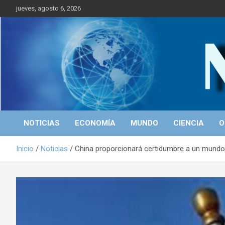
S
jueves, agosto 6, 2026
a
l
t
a
r
Portal de Noticias
NICALEAKS
a
l
c
o
n
t
NOTICIAS
ECONOMÍA
MUNDO
CIENCIA
O
e
n
Inicio
Noticias
China proporcionará certidumbre a un mundo 
i
d
o