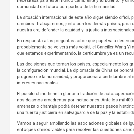
necesitada para este mundo cambiante y turbulento, y dimo
comunidad de futuro compartido de la humanidad.
La situación internacional de este año sigue siendo difícil,
cambios. Trabajaremos, junto con los demás países, para co
nuestra era, defender la equidad y la justicia internacionales
En respuesta a las preguntas sobre qué papel va a desempeñ
probablemente se volverá más volátil, el Canciller Wang Y
que estamos experimentando, la certidumbre ya es un recur
Las decisiones que toman los países, especialmente los g
la configuración mundial. La diplomacia de China se pondrá r
progreso de la humanidad, y proporcionará certidumbre al 
intereses nacionales.
El pueblo chino tiene la gloriosa tradición de autosupera
nos dejamos amedrentar por incitaciones. Ante los mil.400
amenaza o chantaje podrá detener nuestros pasos históricos
una fuerza justiciera en salvaguardia de la paz y la estabili
Vamos a seguir ampliando las asociaciones globales de igu
enfoques chinos viables para resolver las cuestiones canden