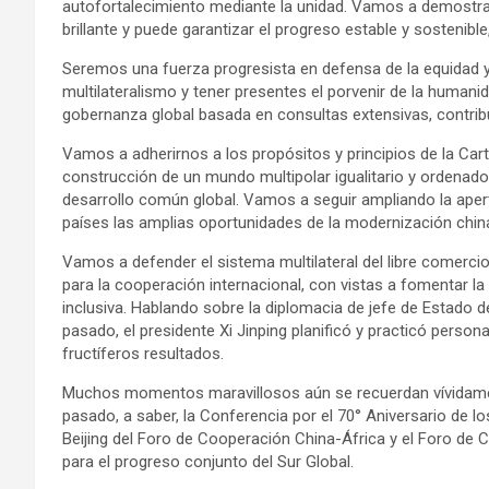
autofortalecimiento mediante la unidad. Vamos a demostra
brillante y puede garantizar el progreso estable y sostenib
Seremos una fuerza progresista en defensa de la equidad y 
multilateralismo y tener presentes el porvenir de la humani
gobernanza global basada en consultas extensivas, contrib
Vamos a adherirnos a los propósitos y principios de la Car
construcción de un mundo multipolar igualitario y ordenad
desarrollo común global. Vamos a seguir ampliando la apert
países las amplias oportunidades de la modernización chin
Vamos a defender el sistema multilateral del libre comercio 
para la cooperación internacional, con vistas a fomentar l
inclusiva. Hablando sobre la diplomacia de jefe de Estado de
pasado, el presidente Xi Jinping planificó y practicó perso
fructíferos resultados.
Muchos momentos maravillosos aún se recuerdan vívidamen
pasado, a saber, la Conferencia por el 70° Aniversario de l
Beijing del Foro de Cooperación China-África y el Foro de
para el progreso conjunto del Sur Global.