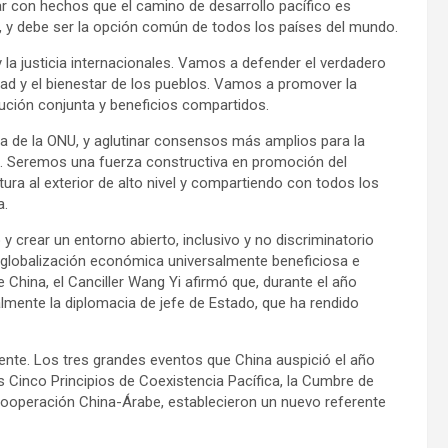
r con hechos que el camino de desarrollo pacífico es
le, y debe ser la opción común de todos los países del mundo.
la justicia internacionales. Vamos a defender el verdadero
dad y el bienestar de los pueblos. Vamos a promover la
ución conjunta y beneficios compartidos.
ta de la ONU, y aglutinar consensos más amplios para la
o. Seremos una fuerza constructiva en promoción del
ura al exterior de alto nivel y compartiendo con todos los
a.
y crear un entorno abierto, inclusivo y no discriminatorio
a globalización económica universalmente beneficiosa e
 China, el Canciller Wang Yi afirmó que, durante el año
nalmente la diplomacia de jefe de Estado, que ha rendido
te. Los tres grandes eventos que China auspició el año
os Cinco Principios de Coexistencia Pacífica, la Cumbre de
 Cooperación China-Árabe, establecieron un nuevo referente