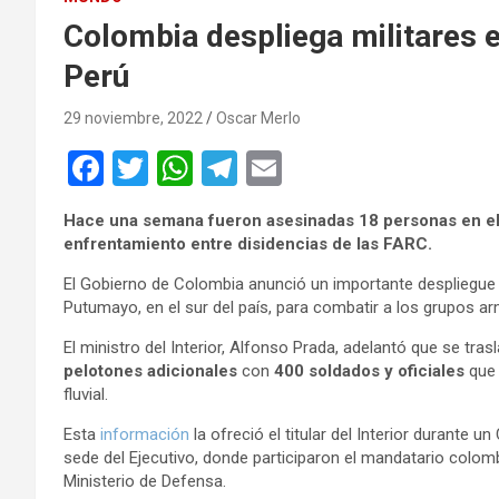
Colombia despliega militares e
Perú
29 noviembre, 2022
Oscar Merlo
F
T
W
T
E
a
wi
h
el
m
Hace una semana fueron asesinadas 18 personas en e
ce
tt
at
e
ail
enfrentamiento entre disidencias de las FARC.
b
er
s
gr
El Gobierno de Colombia anunció un importante despliegue d
o
A
a
Putumayo, en el sur del país, para combatir a los grupos 
o
p
m
El ministro del Interior, Alfonso Prada, adelantó que se tra
pelotones adicionales
k
p
con
400 soldados y oficiales
que 
fluvial.
Esta
información
la ofreció el titular del Interior durante 
sede del Ejecutivo, donde participaron el mandatario colomb
Ministerio de Defensa.