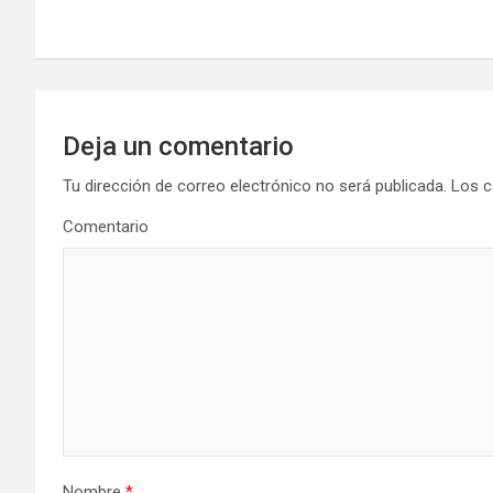
a
v
e
g
Deja un comentario
a
Tu dirección de correo electrónico no será publicada.
Los c
Comentario
c
i
ó
n
d
e
Nombre
*