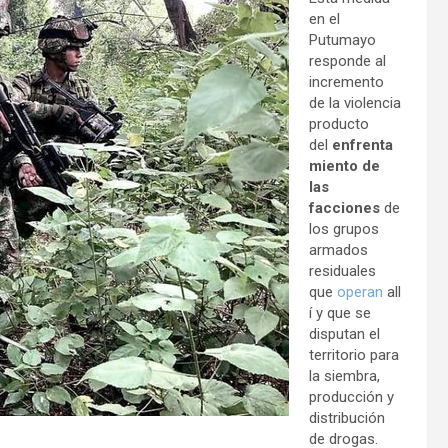
en el
Putumayo
responde al
incremento
de la violencia
producto
del
enfrenta
miento de
las
facciones
de
los grupos
armados
residuales
que
operan
all
í y que se
disputan el
territorio para
la siembra,
producción y
distribución
de drogas.