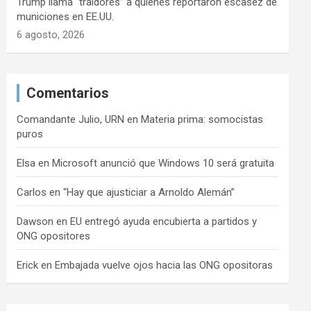
Trump llama “traidores” a quienes reportaron escasez de
municiones en EE.UU.
6 agosto, 2026
Comentarios
Comandante Julio, URN
en
Materia prima: somocistas
puros
Elsa
en
Microsoft anunció que Windows 10 será gratuita
Carlos
en
“Hay que ajusticiar a Arnoldo Alemán”
Dawson
en
EU entregó ayuda encubierta a partidos y
ONG opositores
Erick
en
Embajada vuelve ojos hacia las ONG opositoras