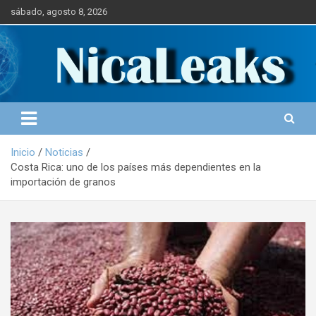
S
sábado, agosto 8, 2026
a
l
Portal de Noticias
NICALEAKS
t
a
r
a
l
c
o
Inicio
Noticias
n
Costa Rica: uno de los países más dependientes en la
t
importación de granos
e
n
i
d
o