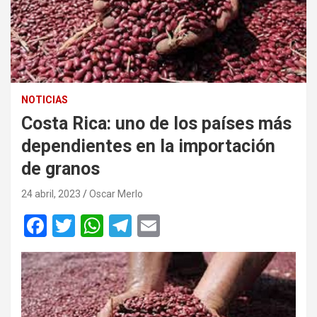
NOTICIAS
Costa Rica: uno de los países más
dependientes en la importación
de granos
24 abril, 2023
Oscar Merlo
F
T
W
T
E
a
wi
h
el
m
ce
tt
at
e
ail
b
er
s
gr
o
A
a