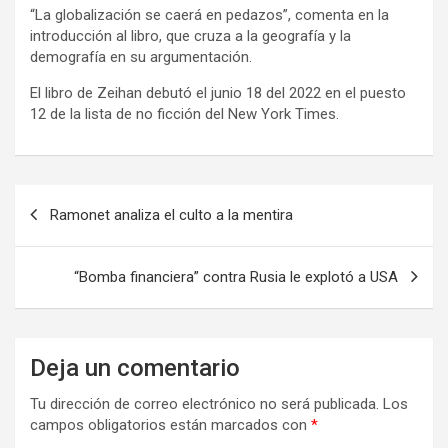
“La globalización se caerá en pedazos”, comenta en la
introducción al libro, que cruza a la geografía y la
demografía en su argumentación.
El libro de Zeihan debutó el junio 18 del 2022 en el puesto
12 de la lista de no ficción del New York Times.
N
Ramonet analiza el culto a la mentira
a
v
“Bomba financiera” contra Rusia le explotó a USA
e
g
a
Deja un comentario
c
Tu dirección de correo electrónico no será publicada.
Los
i
campos obligatorios están marcados con
*