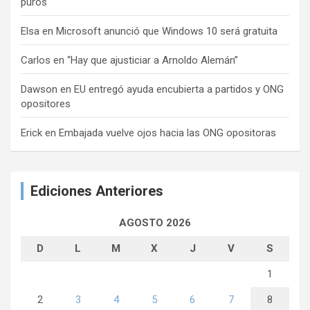
puros
Elsa
en
Microsoft anunció que Windows 10 será gratuita
Carlos
en
“Hay que ajusticiar a Arnoldo Alemán”
Dawson
en
EU entregó ayuda encubierta a partidos y ONG
opositores
Erick
en
Embajada vuelve ojos hacia las ONG opositoras
Ediciones Anteriores
AGOSTO 2026
D
L
M
X
J
V
S
1
2
3
4
5
6
7
8