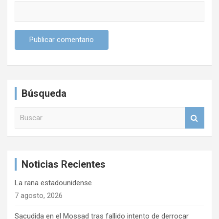
Búsqueda
B
u
s
c
a
Noticias Recientes
r
La rana estadounidense
7 agosto, 2026
Sacudida en el Mossad tras fallido intento de derrocar