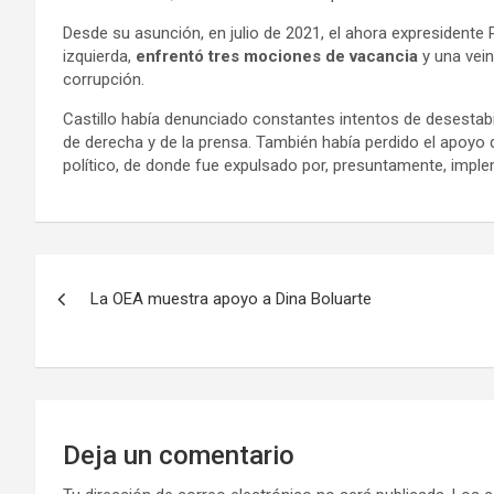
Desde su asunción, en julio de 2021, el ahora expresidente P
izquierda,
enfrentó tres mociones de vacancia
y una vei
corrupción.
Castillo había denunciado constantes intentos de desestabi
de derecha y de la prensa. También había perdido el apoyo d
político, de donde fue expulsado por, presuntamente, impl
N
La OEA muestra apoyo a Dina Boluarte
a
v
e
g
Deja un comentario