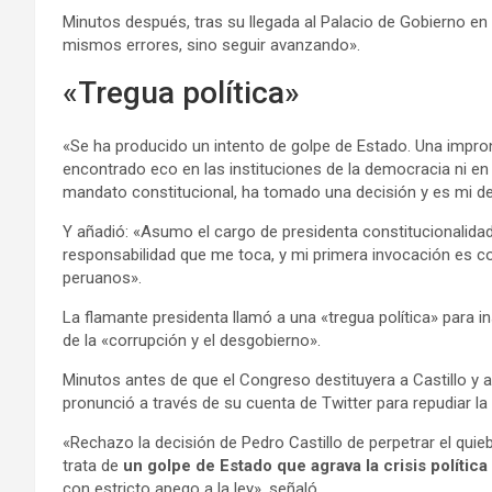
Minutos después, tras su llegada al Palacio de Gobierno e
mismos errores, sino seguir avanzando».
«Tregua política»
«Se ha producido un intento de golpe de Estado. Una impro
encontrado eco en las instituciones de la democracia ni en 
mandato constitucional, ha tomado una decisión y es mi de
Y añadió: «Asumo el cargo de presidenta constitucionalidad
responsabilidad que me toca, y mi primera invocación es c
peruanos».
La flamante presidenta llamó a una «tregua política» para in
de la «corrupción y el desgobierno».
Minutos antes de que el Congreso destituyera a Castillo y a
pronunció a través de su cuenta de Twitter para repudiar la 
«Rechazo la decisión de Pedro Castillo de perpetrar el quie
trata de
un golpe de Estado que agrava la crisis política 
con estricto apego a la ley», señaló.