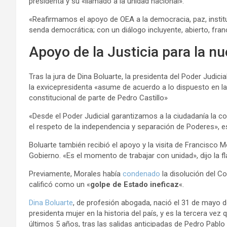
presidenta y su «llamado a la unidad nacional».
«Reafirmamos el apoyo de OEA a la democracia, paz, instit
senda democrática; con un diálogo incluyente, abierto, fra
Apoyo de la Justicia para la n
Tras la jura de Dina Boluarte, la presidenta del Poder Judicia
la exvicepresidenta «asume de acuerdo a lo dispuesto en la
constitucional de parte de Pedro Castillo»
«Desde el Poder Judicial garantizamos a la ciudadanía la co
el respeto de la independencia y separación de Poderes», e
Boluarte también recibió el apoyo y la visita de Francisco Mo
Gobierno. «Es el momento de trabajar con unidad», dijo la 
Previamente, Morales había
condenado
la disolución del Co
calificó como un «
golpe de Estado ineficaz
«.
Dina Boluarte
, de profesión abogada, nació el 31 de mayo d
presidenta mujer en la historia del país, y es la tercera vez
últimos 5 años, tras las salidas anticipadas de Pedro Pablo