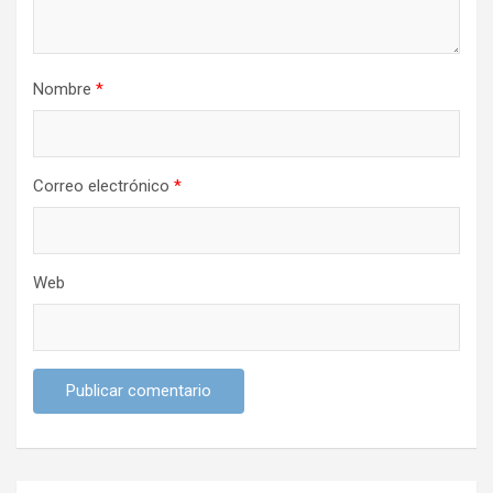
t
r
Nombre
*
a
d
a
Correo electrónico
*
s
Web