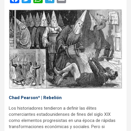
a
wi
h
el
m
ce
tt
at
e
ail
b
er
s
gr
o
A
a
o
p
m
k
p
Chad Pearson* | Rebelión
Los historiadores tendieron a definir las élites
comerciantes estadounidenses de fines del siglo XIX
como elementos progresistas en una época de rápidas
transformaciones económicas y sociales. Pero si