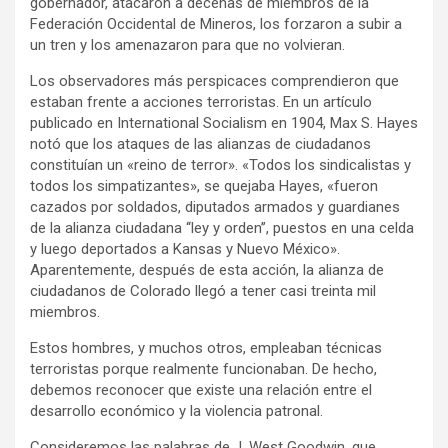
gobernador, atacaron a decenas de miembros de la
Federación Occidental de Mineros, los forzaron a subir a
un tren y los amenazaron para que no volvieran.
Los observadores más perspicaces comprendieron que
estaban frente a acciones terroristas. En un artículo
publicado en International Socialism en 1904, Max S. Hayes
notó que los ataques de las alianzas de ciudadanos
constituían un «reino de terror». «Todos los sindicalistas y
todos los simpatizantes», se quejaba Hayes, «fueron
cazados por soldados, diputados armados y guardianes
de la alianza ciudadana ‘‘ley y orden’’, puestos en una celda
y luego deportados a Kansas y Nuevo México».
Aparentemente, después de esta acción, la alianza de
ciudadanos de Colorado llegó a tener casi treinta mil
miembros.
Estos hombres, y muchos otros, empleaban técnicas
terroristas porque realmente funcionaban. De hecho,
debemos reconocer que existe una relación entre el
desarrollo económico y la violencia patronal.
Consideremos las palabras de J. West Goodwin, que