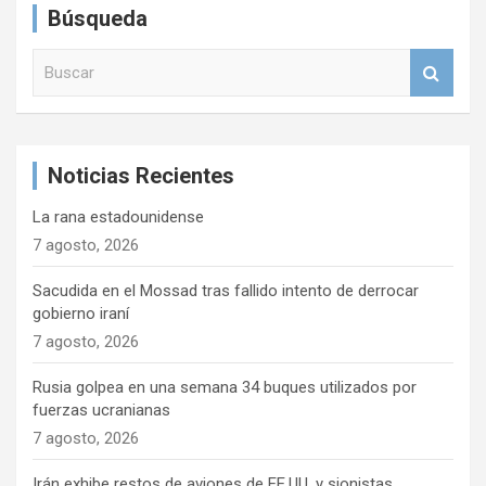
Búsqueda
B
u
s
c
a
Noticias Recientes
r
La rana estadounidense
7 agosto, 2026
Sacudida en el Mossad tras fallido intento de derrocar
gobierno iraní
7 agosto, 2026
Rusia golpea en una semana 34 buques utilizados por
fuerzas ucranianas
7 agosto, 2026
Irán exhibe restos de aviones de EE.UU. y sionistas