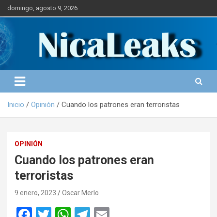
S
domingo, agosto 9, 2026
a
l
Portal de Noticias
NICALEAKS
t
a
r
a
l
c
o
Inicio
Opinión
Cuando los patrones eran terroristas
n
t
e
n
OPINIÓN
i
Cuando los patrones eran
d
o
terroristas
9 enero, 2023
Oscar Merlo
F
T
W
T
E