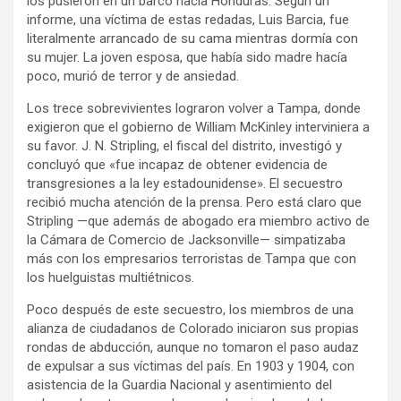
los pusieron en un barco hacia Honduras. Según un
informe, una víctima de estas redadas, Luis Barcia, fue
literalmente arrancado de su cama mientras dormía con
su mujer. La joven esposa, que había sido madre hacía
poco, murió de terror y de ansiedad.
Los trece sobrevivientes lograron volver a Tampa, donde
exigieron que el gobierno de William McKinley interviniera a
su favor. J. N. Stripling, el fiscal del distrito, investigó y
concluyó que «fue incapaz de obtener evidencia de
transgresiones a la ley estadounidense». El secuestro
recibió mucha atención de la prensa. Pero está claro que
Stripling —que además de abogado era miembro activo de
la Cámara de Comercio de Jacksonville— simpatizaba
más con los empresarios terroristas de Tampa que con
los huelguistas multiétnicos.
Poco después de este secuestro, los miembros de una
alianza de ciudadanos de Colorado iniciaron sus propias
rondas de abducción, aunque no tomaron el paso audaz
de expulsar a sus víctimas del país. En 1903 y 1904, con
asistencia de la Guardia Nacional y asentimiento del