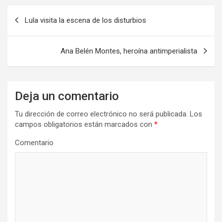
N
Lula visita la escena de los disturbios
a
v
Ana Belén Montes, heroína antimperialista
e
g
a
Deja un comentario
c
Tu dirección de correo electrónico no será publicada.
Los
i
campos obligatorios están marcados con
*
ó
Comentario
n
d
e
e
n