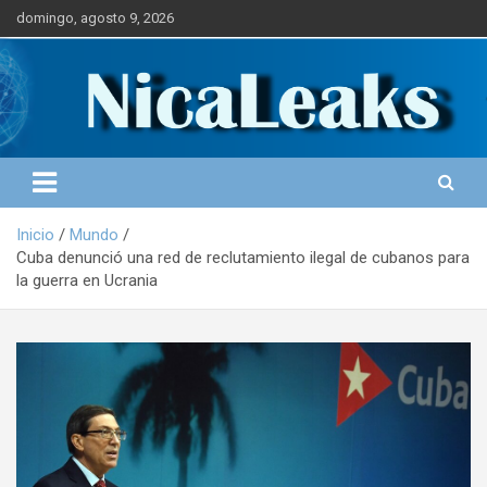
S
domingo, agosto 9, 2026
a
l
Portal de Noticias
NICALEAKS
t
a
r
a
l
c
o
Inicio
Mundo
n
Cuba denunció una red de reclutamiento ilegal de cubanos para
t
la guerra en Ucrania
e
n
i
d
o