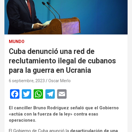
MUNDO
Cuba denunció una red de
reclutamiento ilegal de cubanos
para la guerra en Ucrania
6 septiembre, 2023
Oscar Merlo
F
T
W
T
E
a
wi
h
el
m
El canciller Bruno Rodríguez señaló que el Gobierno
ce
tt
at
e
ail
«actúa con la fuerza de la ley» contra esas
b
er
s
gr
operaciones.
o
A
a
El Gobierno de Cuba anunció la
desarticulación de una