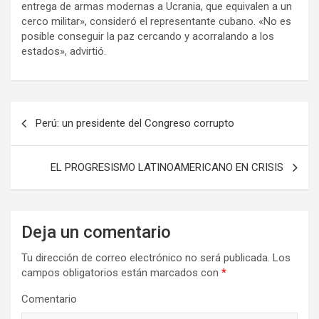
entrega de armas modernas a Ucrania, que equivalen a un
cerco militar», consideró el representante cubano. «No es
posible conseguir la paz cercando y acorralando a los
estados», advirtió.
N
Perú: un presidente del Congreso corrupto
a
v
EL PROGRESISMO LATINOAMERICANO EN CRISIS
e
g
a
Deja un comentario
c
Tu dirección de correo electrónico no será publicada.
Los
i
campos obligatorios están marcados con
*
ó
Comentario
n