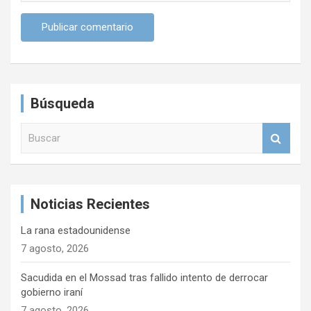
Búsqueda
B
u
s
c
a
Noticias Recientes
r
La rana estadounidense
7 agosto, 2026
Sacudida en el Mossad tras fallido intento de derrocar
gobierno iraní
7 agosto, 2026