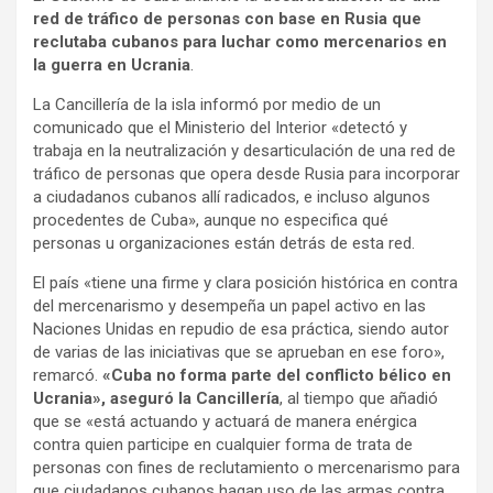
red de tráfico de personas con base en Rusia que
o
p
m
reclutaba cubanos para luchar como mercenarios en
k
p
la guerra en Ucrania
.
La Cancillería de la isla informó por medio de un
comunicado que el Ministerio del Interior «detectó y
trabaja en la neutralización y desarticulación de una red de
tráfico de personas que opera desde Rusia para incorporar
a ciudadanos cubanos allí radicados, e incluso algunos
procedentes de Cuba», aunque no especifica qué
personas u organizaciones están detrás de esta red.
El país «tiene una firme y clara posición histórica en contra
del mercenarismo y desempeña un papel activo en las
Naciones Unidas en repudio de esa práctica, siendo autor
de varias de las iniciativas que se aprueban en ese foro»,
remarcó.
«Cuba no forma parte del conflicto bélico en
Ucrania», aseguró la Cancillería
, al tiempo que añadió
que se «está actuando y actuará de manera enérgica
contra quien participe en cualquier forma de trata de
personas con fines de reclutamiento o mercenarismo para
que ciudadanos cubanos hagan uso de las armas contra