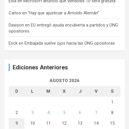
Elsa
en
Microsoft anunció que Windows 10 será gratuita
Carlos
en
“Hay que ajusticiar a Arnoldo Alemán”
Dawson
en
EU entregó ayuda encubierta a partidos y ONG
opositores
Erick
en
Embajada vuelve ojos hacia las ONG opositoras
Ediciones Anteriores
AGOSTO 2026
D
L
M
X
J
V
S
1
2
3
4
5
6
7
8
9
10
11
12
13
14
15