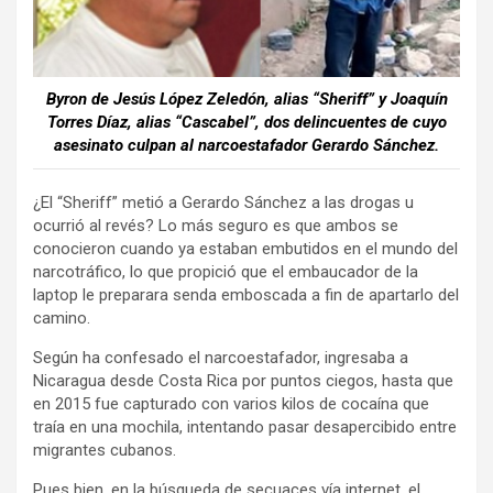
k
p
Byron de Jesús López Zeledón, alias “Sheriff” y Joaquín
Torres Díaz, alias “Cascabel”, dos delincuentes de cuyo
asesinato culpan al narcoestafador Gerardo Sánchez.
¿El “Sheriff” metió a Gerardo Sánchez a las drogas u
ocurrió al revés? Lo más seguro es que ambos se
conocieron cuando ya estaban embutidos en el mundo del
narcotráfico, lo que propició que el embaucador de la
laptop le preparara senda emboscada a fin de apartarlo del
camino.
Según ha confesado el narcoestafador, ingresaba a
Nicaragua desde Costa Rica por puntos ciegos, hasta que
en 2015 fue capturado con varios kilos de cocaína que
traía en una mochila, intentando pasar desapercibido entre
migrantes cubanos.
Pues bien, en la búsqueda de secuaces vía internet, el