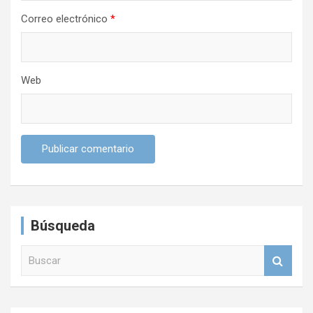
Correo electrónico
*
Web
Búsqueda
B
u
s
c
a