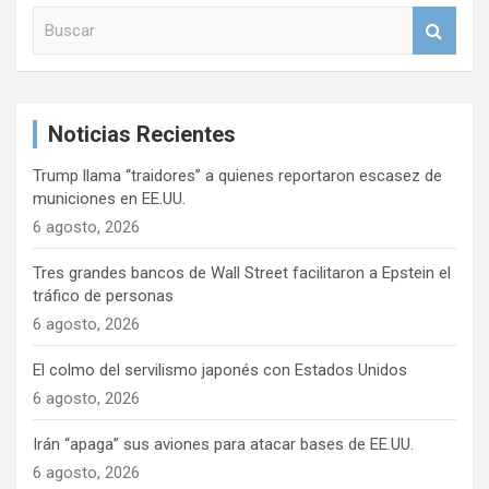
B
u
s
c
a
Noticias Recientes
r
Trump llama “traidores” a quienes reportaron escasez de
municiones en EE.UU.
6 agosto, 2026
Tres grandes bancos de Wall Street facilitaron a Epstein el
tráfico de personas
6 agosto, 2026
El colmo del servilismo japonés con Estados Unidos
6 agosto, 2026
Irán “apaga” sus aviones para atacar bases de EE.UU.
6 agosto, 2026