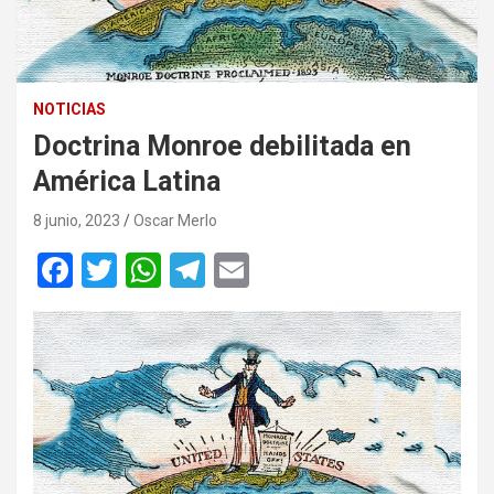
NOTICIAS
Doctrina Monroe debilitada en
América Latina
8 junio, 2023
Oscar Merlo
F
T
W
T
E
a
wi
h
el
m
ce
tt
at
e
ail
b
er
s
gr
o
A
a
o
p
m
k
p