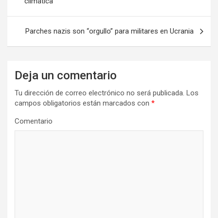
climática
v
e
Parches nazis son “orgullo” para militares en Ucrania
g
a
Deja un comentario
c
i
Tu dirección de correo electrónico no será publicada.
Los
campos obligatorios están marcados con
*
ó
n
Comentario
d
e
e
n
t
r