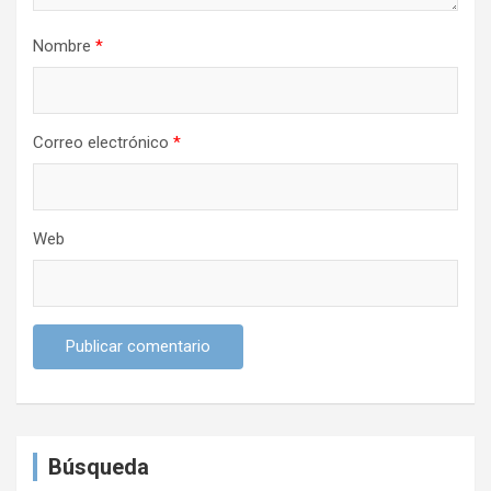
a
Nombre
*
d
a
s
Correo electrónico
*
Web
Búsqueda