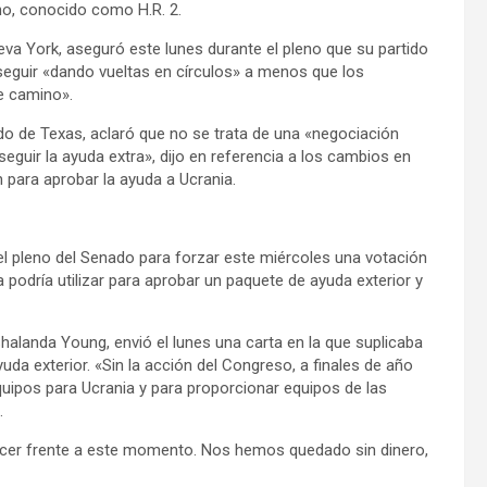
ano, conocido como H.R. 2.
a York, aseguró este lunes durante el pleno que su partido
seguir «dando vueltas en círculos» a menos que los
e camino».
do de Texas, aclaró que no se trata de una «negociación
seguir la ayuda extra», dijo en referencia a los cambios en
 para aprobar la ayuda a Ucrania.
l pleno del Senado para forzar este miércoles una votación
podría utilizar para aprobar un paquete de ayuda exterior y
halanda Young, envió el lunes una carta en la que suplicaba
da exterior. «Sin la acción del Congreso, a finales de año
ipos para Ucrania y para proporcionar equipos de las
.
acer frente a este momento. Nos hemos quedado sin dinero,