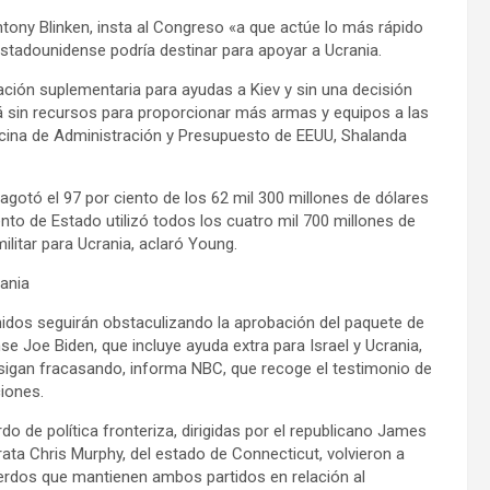
Antony Blinken, insta al Congreso «a que actúe lo más rápido
stadounidense podría destinar para apoyar a Ucrania.
ación suplementaria para ayudas a Kiev y sin una decisión
á sin recursos para proporcionar más armas y equipos a las
Oficina de Administración y Presupuesto de EEUU, Shalanda
otó el 97 por ciento de los 62 mil 300 millones de dólares
to de Estado utilizó todos los cuatro mil 700 millones de
litar para Ucrania, aclaró Young.
ania
nidos seguirán obstaculizando la aprobación del paquete de
e Joe Biden, que incluye ayuda extra para Israel y Ucrania,
 sigan fracasando, informa NBC, que recoge el testimonio de
iones.
 de política fronteriza, dirigidas por el republicano James
ta Chris Murphy, del estado de Connecticut, volvieron a
erdos que mantienen ambos partidos en relación al