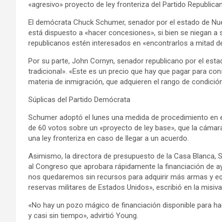
«agresivo» proyecto de ley fronteriza del Partido Republic
El demócrata Chuck Schumer, senador por el estado de Nuev
está dispuesto a «hacer concesiones», si bien se niegan a 
republicanos estén interesados en «encontrarlos a mitad d
Por su parte, John Cornyn, senador republicano por el esta
tradicional». «Este es un precio que hay que pagar para con
materia de inmigración, que adquieren el rango de condición
Súplicas del Partido Demócrata
Schumer adoptó el lunes una medida de procedimiento en e
de 60 votos sobre un «proyecto de ley base», que la cámara 
una ley fronteriza en caso de llegar a un acuerdo.
Asimismo, la directora de presupuesto de la Casa Blanca, S
al Congreso que aprobara rápidamente la financiación de ayu
nos quedaremos sin recursos para adquirir más armas y equ
reservas militares de Estados Unidos», escribió en la misiva
«No hay un pozo mágico de financiación disponible para h
y casi sin tiempo», advirtió Young.