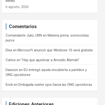
Medio
6 agosto, 2026
Comentarios
Comandante Julio, URN
en
Materia prima: somocistas
puros
Elsa
en
Microsoft anunció que Windows 10 será gratuita
Carlos
en
“Hay que ajusticiar a Arnoldo Alemán”
Dawson
en
EU entregó ayuda encubierta a partidos y
ONG opositores
Erick
en
Embajada vuelve ojos hacia las ONG opositoras
Ediciones Anteriores