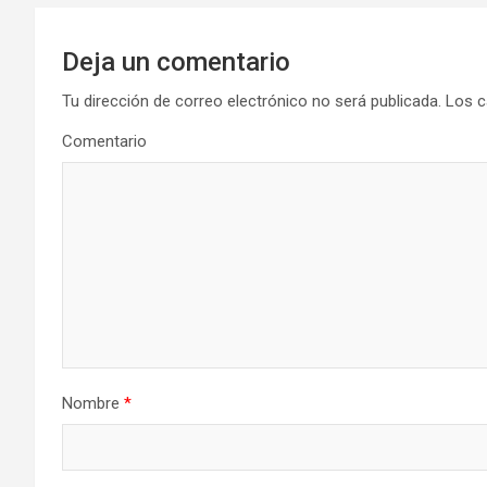
e
g
Deja un comentario
a
Tu dirección de correo electrónico no será publicada.
Los c
Comentario
c
i
ó
n
d
e
Nombre
*
e
n