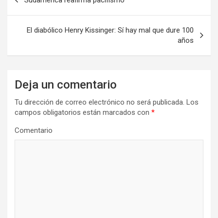
a
v
El diabólico Henry Kissinger: Sí hay mal que dure 100
e
años
g
a
Deja un comentario
c
i
Tu dirección de correo electrónico no será publicada.
Los
campos obligatorios están marcados con
*
ó
n
Comentario
d
e
e
n
t