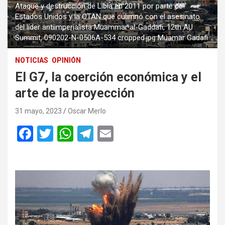
Ataque y destrucción de Libia en 2011 por parte de
Estados Unidos y la OTAN que culimnó con el asesinato
del líder antiimperialista Muammar al-Gaddafi, 12th AU
Summit, 090202-N-0506A-534 cropped.jpg Muamar Gadafi.
NOTICIAS
OPINIÓN
El G7, la coerción económica y el
arte de la proyección
31 mayo, 2023
Oscar Merlo
F
T
W
T
E
a
wi
h
el
m
ce
tt
at
e
ail
b
er
s
gr
o
A
a
o
p
m