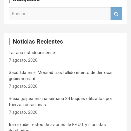
B
u
s
c
a
Noticias Recientes
r
La rana estadounidense
7 agosto, 2026
Sacudida en el Mossad tras fallido intento de derrocar
gobierno iraní
7 agosto, 2026
Rusia golpea en una semana 34 buques utilizados por
fuerzas ucranianas
7 agosto, 2026
Irán exhibe restos de aviones de EE.UU. y sionistas
derribados