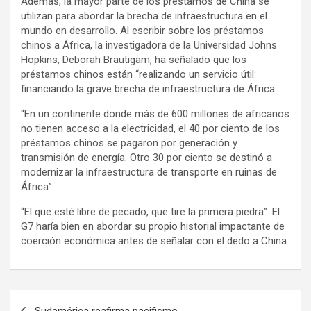
Además, la mayor parte de los préstamos de China se
utilizan para abordar la brecha de infraestructura en el
mundo en desarrollo. Al escribir sobre los préstamos
chinos a África, la investigadora de la Universidad Johns
Hopkins, Deborah Brautigam, ha señalado que los
préstamos chinos están “realizando un servicio útil:
financiando la grave brecha de infraestructura de África.
“En un continente donde más de 600 millones de africanos
no tienen acceso a la electricidad, el 40 por ciento de los
préstamos chinos se pagaron por generación y
transmisión de energía. Otro 30 por ciento se destinó a
modernizar la infraestructura de transporte en ruinas de
África”.
“El que esté libre de pecado, que tire la primera piedra”. El
G7 haría bien en abordar su propio historial impactante de
coerción económica antes de señalar con el dedo a China.
N
Sudamérica reafirma pacifismo