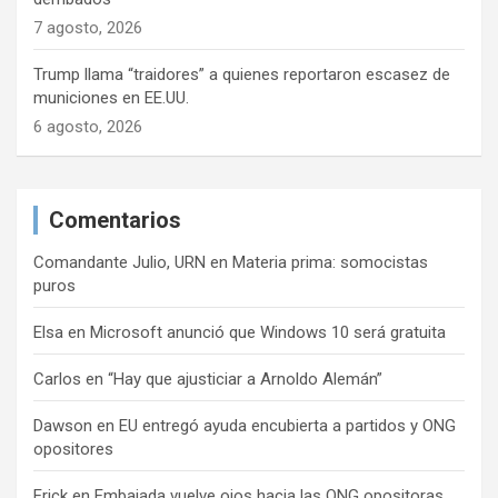
7 agosto, 2026
Trump llama “traidores” a quienes reportaron escasez de
municiones en EE.UU.
6 agosto, 2026
Comentarios
Comandante Julio, URN
en
Materia prima: somocistas
puros
Elsa
en
Microsoft anunció que Windows 10 será gratuita
Carlos
en
“Hay que ajusticiar a Arnoldo Alemán”
Dawson
en
EU entregó ayuda encubierta a partidos y ONG
opositores
Erick
en
Embajada vuelve ojos hacia las ONG opositoras