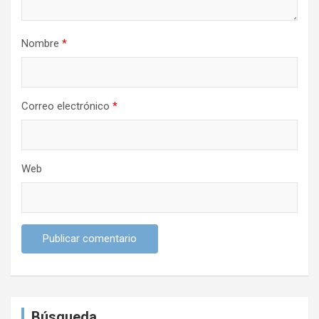
r
a
Nombre
*
d
a
s
Correo electrónico
*
Web
Búsqueda