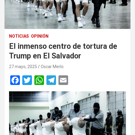
NOTICIAS
OPINIÓN
El inmenso centro de tortura de
Trump en El Salvador
27 mayo, 2025
Oscar Merlo
F
T
W
T
E
a
wi
h
el
m
ce
tt
at
e
ail
b
er
s
gr
o
A
a
o
p
m