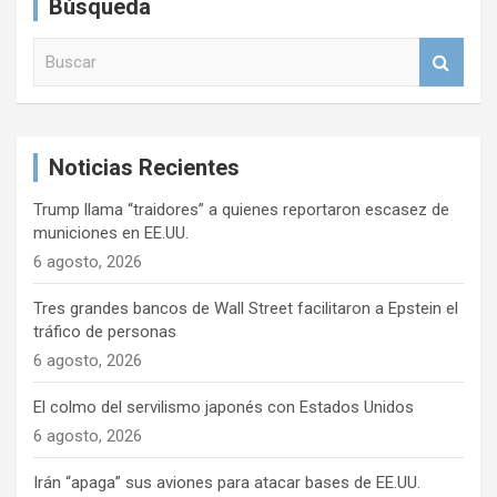
Búsqueda
c
i
B
u
ó
s
n
c
a
d
Noticias Recientes
r
e
Trump llama “traidores” a quienes reportaron escasez de
e
municiones en EE.UU.
n
6 agosto, 2026
t
Tres grandes bancos de Wall Street facilitaron a Epstein el
r
tráfico de personas
6 agosto, 2026
a
d
El colmo del servilismo japonés con Estados Unidos
a
6 agosto, 2026
s
Irán “apaga” sus aviones para atacar bases de EE.UU.