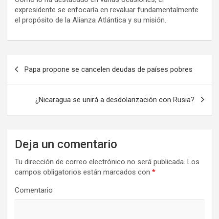
expresidente se enfocaría en revaluar fundamentalmente
el propósito de la Alianza Atlántica y su misión.
N
Papa propone se cancelen deudas de países pobres
a
v
¿Nicaragua se unirá a desdolarización con Rusia?
e
g
a
Deja un comentario
c
Tu dirección de correo electrónico no será publicada.
Los
i
campos obligatorios están marcados con
*
ó
Comentario
n
d