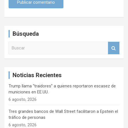
Búsqueda
B
u
s
c
a
Noticias Recientes
r
Trump llama “traidores” a quienes reportaron escasez de
municiones en EE.UU.
6 agosto, 2026
Tres grandes bancos de Wall Street facilitaron a Epstein el
tráfico de personas
6 agosto, 2026