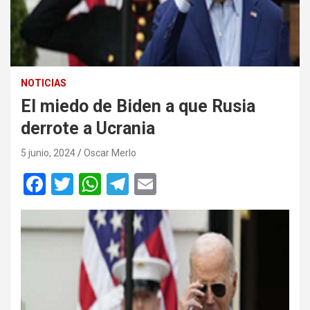
NOTICIAS
El miedo de Biden a que Rusia
derrote a Ucrania
5 junio, 2024
Oscar Merlo
F
T
W
T
E
a
wi
h
el
m
ce
tt
at
e
ail
b
er
s
gr
o
A
a
o
p
m