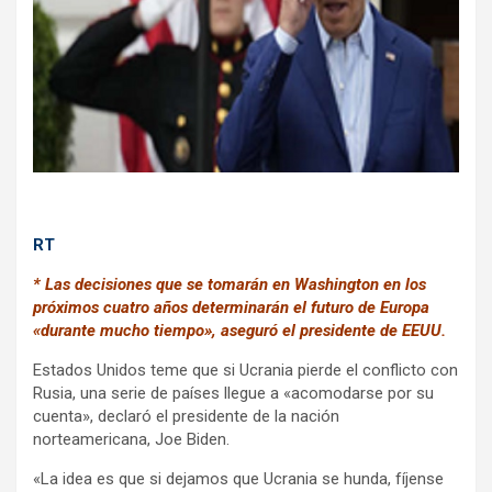
k
p
RT
* Las decisiones que se tomarán en Washington en los
próximos cuatro años determinarán el futuro de Europa
«durante mucho tiempo», aseguró el presidente de EEUU.
Estados Unidos teme que si Ucrania pierde el conflicto con
Rusia, una serie de países llegue a «acomodarse por su
cuenta», declaró el presidente de la nación
norteamericana, Joe Biden.
«La idea es que si dejamos que Ucrania se hunda, fíjense