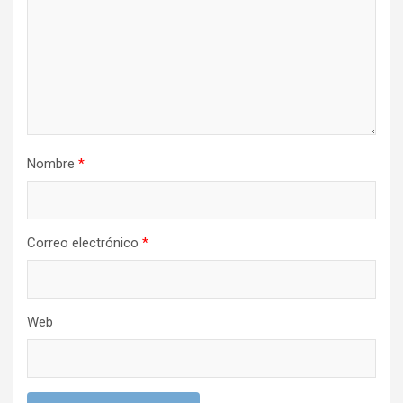
e
e
n
t
r
Nombre
*
a
d
a
Correo electrónico
*
s
Web