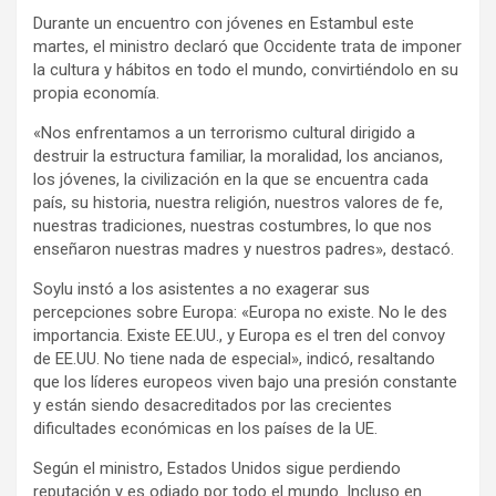
k
p
Durante un encuentro con jóvenes en Estambul este
martes, el ministro declaró que Occidente trata de imponer
la cultura y hábitos en todo el mundo, convirtiéndolo en su
propia economía.
«Nos enfrentamos a un terrorismo cultural dirigido a
destruir la estructura familiar, la moralidad, los ancianos,
los jóvenes, la civilización en la que se encuentra cada
país, su historia, nuestra religión, nuestros valores de fe,
nuestras tradiciones, nuestras costumbres, lo que nos
enseñaron nuestras madres y nuestros padres», destacó.
Soylu instó a los asistentes a no exagerar sus
percepciones sobre Europa: «Europa no existe. No le des
importancia. Existe EE.UU., y Europa es el tren del convoy
de EE.UU. No tiene nada de especial», indicó, resaltando
que los líderes europeos viven bajo una presión constante
y están siendo desacreditados por las crecientes
dificultades económicas en los países de la UE.
Según el ministro, Estados Unidos sigue perdiendo
reputación y es odiado por todo el mundo. Incluso en