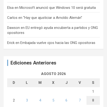
Elsa
en
Microsoft anunció que Windows 10 será gratuita
Carlos
en
“Hay que ajusticiar a Arnoldo Alemán”
Dawson
en
EU entregó ayuda encubierta a partidos y ONG
opositores
Erick
en
Embajada vuelve ojos hacia las ONG opositoras
Ediciones Anteriores
AGOSTO 2026
D
L
M
X
J
V
S
1
2
3
4
5
6
7
8