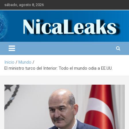
S
sábado, agosto 8, 2026
a
l
Portal de Noticias
NICALEAKS
t
a
r
a
l
c
o
Inicio
Mundo
n
El ministro turco del Interior: Todo el mundo odia a EE.UU.
t
e
n
i
d
o