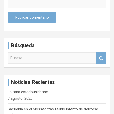
Búsqueda
B
u
s
c
a
Noticias Recientes
r
La rana estadounidense
7 agosto, 2026
Sacudida en el Mossad tras fallido intento de derrocar