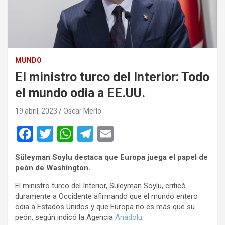
MUNDO
El ministro turco del Interior: Todo
el mundo odia a EE.UU.
19 abril, 2023
Oscar Merlo
F
T
W
T
E
a
wi
h
el
m
Süleyman Soylu destaca que Europa juega el papel de
ce
tt
at
e
ail
peón de Washington.
b
er
s
gr
El ministro turco del Interior, Süleyman Soylu, criticó
o
A
a
duramente a Occidente afirmando que el mundo entero
odia a Estados Unidos y que Europa no es más que su
o
p
m
peón, según indicó la Agencia
Anadolu
.