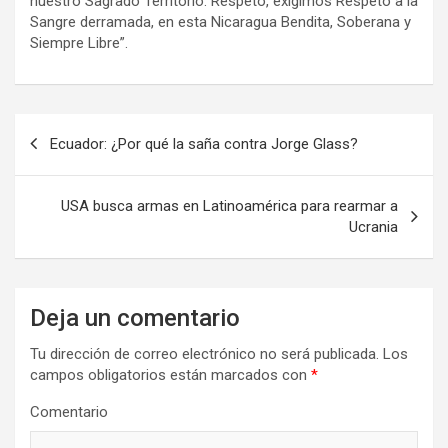
nuestro Sagrado Territorio. Respeto, exigimos Respeto a la
Sangre derramada, en esta Nicaragua Bendita, Soberana y
Siempre Libre”.
N
Ecuador: ¿Por qué la saña contra Jorge Glass?
a
v
USA busca armas en Latinoamérica para rearmar a
e
Ucrania
g
a
Deja un comentario
c
i
Tu dirección de correo electrónico no será publicada.
Los
campos obligatorios están marcados con
*
ó
n
Comentario