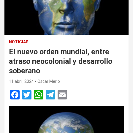
NOTICIAS
El nuevo orden mundial, entre
atraso neocolonial y desarrollo
soberano
11 abril, 2024
Oscar Merlo
F
T
W
T
E
a
wi
h
el
m
ce
tt
at
e
ail
b
er
s
gr
o
A
a