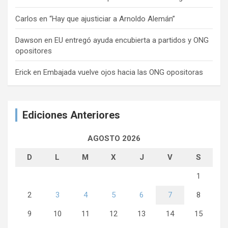
Carlos
en
“Hay que ajusticiar a Arnoldo Alemán”
Dawson
en
EU entregó ayuda encubierta a partidos y ONG
opositores
Erick
en
Embajada vuelve ojos hacia las ONG opositoras
Ediciones Anteriores
AGOSTO 2026
D
L
M
X
J
V
S
1
2
3
4
5
6
7
8
9
10
11
12
13
14
15