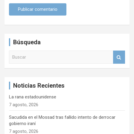
Búsqueda
B
u
s
c
a
Noticias Recientes
r
La rana estadounidense
7 agosto, 2026
Sacudida en el Mossad tras fallido intento de derrocar
gobierno iraní
7 agosto, 2026